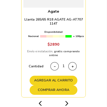
Agate
Llanta 265/65 R18 AGATE AG-AT707
114T
Disponibilidad
Nacional
+ 100pzs
$
2890
Envío e instalación,
gratis comprando
online
Cantidad
－
＋
AGREGAR AL CARRITO
COMPRAR AHORA