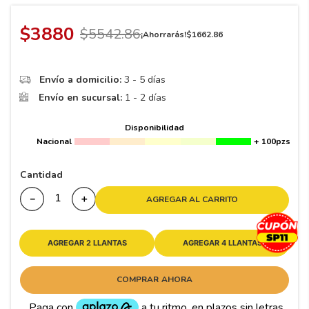
8
.
195 65 15
9
.
195
$
3880
$
5542
.
86
¡Ahorrarás!
$
1662
.
86
10
265
.
Envío a domicilio:
3 - 5 días
Envío en sucursal:
1 - 2 días
Disponibilidad
Nacional
+ 100pzs
Cantidad
－
＋
AGREGAR AL CARRITO
AGREGAR 2 LLANTAS
AGREGAR 4 LLANTAS
COMPRAR AHORA