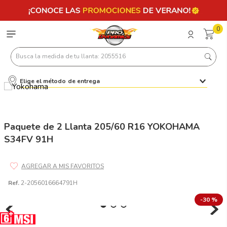
0
Busca la medida de tu llanta: 2055516
Elige el método de entrega
Términos más buscados
1
.
llantas 205 55 16
2
.
235
Paquete de 2 Llanta 205/60 R16 YOKOHAMA
S34FV 91H
3
.
225
4
.
215
5
.
185
Ref.
2-2056016664791H
6
.
205
-
30 %
7
.
245