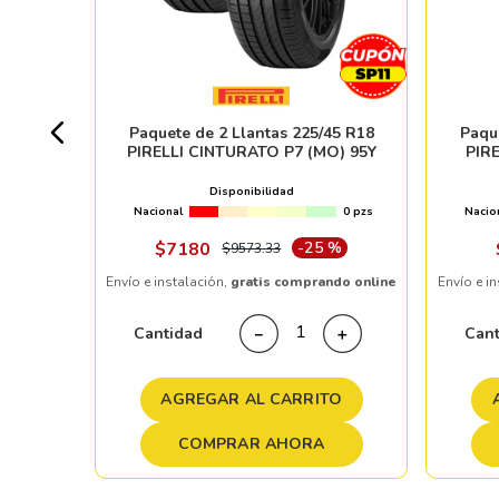
H
17pzs
Paquete de 2 Llantas 225/45 R18
Paqu
PIRELLI CINTURATO P7 (MO) 95Y
PIR
 %
Disponibilidad
Nacional
0 pzs
Nacio
ndo online
$
7180
-
25 %
$
9573
.
33
Envío e instalación,
gratis comprando online
Envío e i
＋
Cantidad
Can
－
＋
TO
AGREGAR AL CARRITO
COMPRAR AHORA