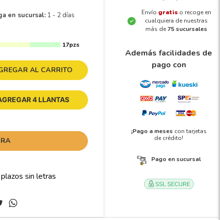
Envío
gratis
o recoge en
ga en sucursal:
1 - 2 días
cualquiera de nuestras
más de
75 sucursales
17pzs
Además facilidades de
pago con
GREGAR AL CARRITO
AGREGAR 4 LLANTAS
¡Pago a meses
con tarjetas
de crédito!
ORA
Pago en sucursal