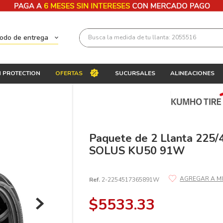
Busca la medida de tu llanta: 2055516
todo de entrega
Términos más buscados
 PROTECTION
OFERTAS
SUCURSALES
ALINEACIONES
1
.
llantas 205 55 16
2
.
235
3
.
225
4
.
215
Paquete de 2 Llanta 22
SOLUS KU50 91W
5
.
185
6
.
205
Ref.
2-2254517365891W
7
.
245
$
5533
.
33
8
.
195 65 15
9
.
195