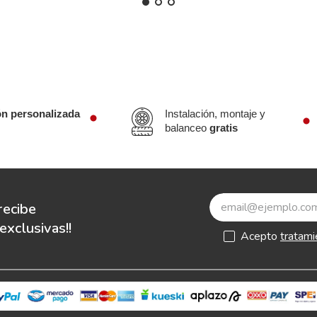
ón personalizada
Instalación, montaje y
balanceo
gratis
recibe
xclusivas!!
Acepto
tratami