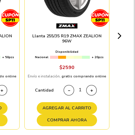
P
Nacion
EALION
Llanta 255/35 R19 ZMAX ZEALION
96W
$
2
Disponibilidad
+ 50pzs
Nacional
+ 20pzs
Envío e in
$
2590
do online
Envío e instalación,
gratis comprando online
Cant
Cantidad
＋
－
＋
A
O
AGREGAR AL CARRITO
COMPRAR AHORA