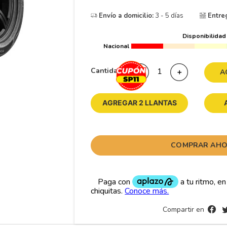
10
175
.
Envío a domicilio:
3 - 5 días
Entre
Disponibilidad
Nacional
Cantidad
－
＋
A
AGREGAR 2 LLANTAS
COMPRAR AH
Compartir en