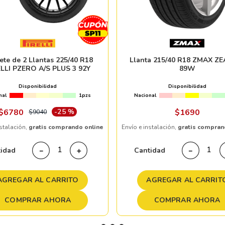
ete de 2 Llantas 225/40 R18
Llanta 215/40 R18 ZMAX Z
ELLI PZERO A/S PLUS 3 92Y
89W
Disponibilidad
Disponibilidad
nal
1pzs
Nacional
$
6780
-
25 %
$
1690
$
9040
nstalación,
gratis comprando online
Envío e instalación,
gratis compran
tidad
Cantidad
－
＋
－
AGREGAR AL CARRITO
AGREGAR AL CARRIT
COMPRAR AHORA
COMPRAR AHORA