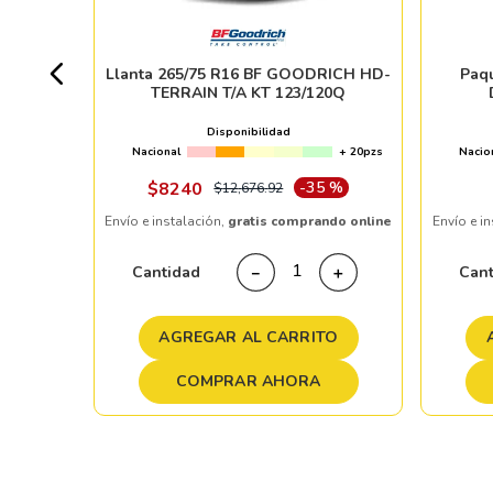
+ 100pzs
Llanta 265/75 R16 BF GOODRICH HD-
Paq
TERRAIN T/A KT 123/120Q
%
Disponibilidad
Nacional
+ 20pzs
Nacio
ndo online
$
8240
-
35 %
$
12
,
676
.
92
Envío e instalación,
gratis comprando online
Envío e i
＋
Cantidad
Can
－
＋
TO
AGREGAR AL CARRITO
COMPRAR AHORA