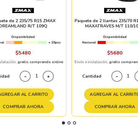
uete de 2 235/75 R15 ZMAX
Paquete de 2 llantas 235/70 
DREAMLAND R/T 109Q
MAXATRAVES M/T 110/1
Disponibilidad
Disponibilidad
nal
+ 20pzs
Nacional
$
5480
$
5680
nstalación,
gratis comprando online
Envío e instalación,
gratis compran
tidad
Cantidad
－
＋
－
AGREGAR AL CARRITO
AGREGAR AL CARRIT
COMPRAR AHORA
COMPRAR AHORA