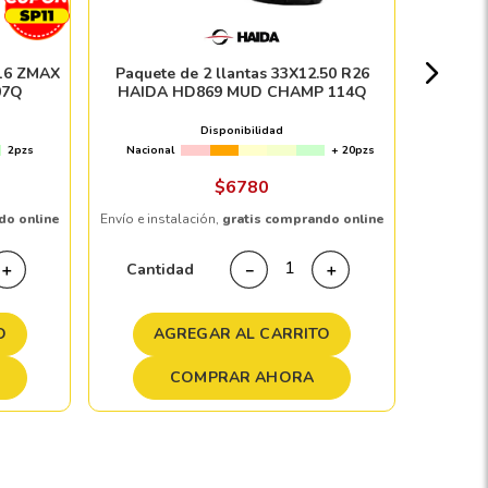
Nacion
R16 ZMAX
Paquete de 2 llantas 33X12.50 R26
07Q
HAIDA HD869 MUD CHAMP 114Q
$
1
Disponibilidad
2pzs
Nacional
+ 20pzs
Envío e in
$
6780
do online
Envío e instalación,
gratis comprando online
Cant
Cantidad
＋
－
＋
A
O
AGREGAR AL CARRITO
COMPRAR AHORA