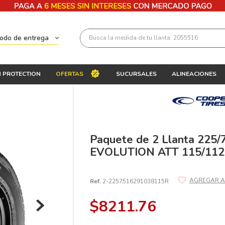
Busca la medida de tu llanta: 2055516
todo de entrega
Términos más buscados
 PROTECTION
OFERTAS
SUCURSALES
ALINEACIONES
1
.
llantas 205 55 16
2
.
235
3
.
225
4
.
215
Paquete de 2 Llanta 225
EVOLUTION ATT 115/11
5
.
185
6
.
205
Ref.
2-2257516291038115R
7
.
245
$
8211
.
76
8
.
195 65 15
9
.
195