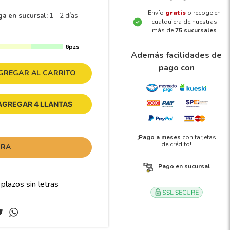
Envío
gratis
o recoge en
ga en sucursal:
1 - 2 días
cualquiera de nuestras
más de
75 sucursales
6pzs
Además facilidades de
pago con
GREGAR AL CARRITO
AGREGAR 4 LLANTAS
¡Pago a meses
con tarjetas
de crédito!
ORA
Pago en sucursal