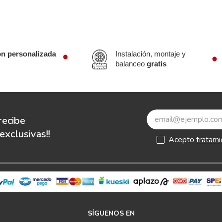
ón personalizada
Instalación, montaje y
balanceo
gratis
recibe
xclusivas!!
Acepto
tratami
SÍGUENOS EN