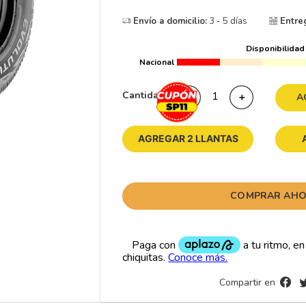
10
265
.
Envío a domicilio:
3 - 5 días
Entre
Disponibilidad
Nacional
Cantidad
－
＋
A
AGREGAR 2 LLANTAS
COMPRAR AH
Compartir en