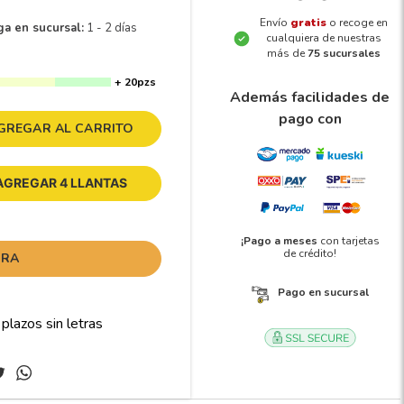
Envío
gratis
o recoge en
ga en sucursal:
1 - 2 días
cualquiera de nuestras
más de
75 sucursales
+ 20pzs
Además facilidades de
pago con
GREGAR AL CARRITO
AGREGAR 4 LLANTAS
¡Pago a meses
con tarjetas
de crédito!
ORA
Pago en sucursal