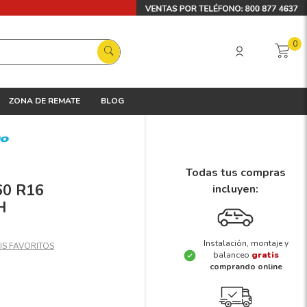
0
ZONA DE REMATE
BLOG
Todas tus compras
60 R16
incluyen:
H
Instalación, montaje y
balanceo
gratis
comprando online