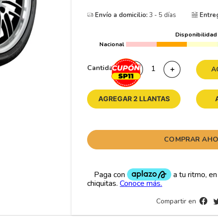
10
265
.
Envío a domicilio:
3 - 5 días
Entre
Disponibilidad
Nacional
Cantidad
－
＋
A
AGREGAR 2 LLANTAS
COMPRAR AH
Compartir en