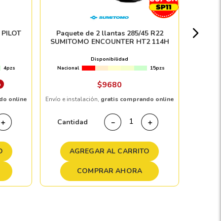
Nacion
 PILOT
Paquete de 2 llantas 285/45 R22
SUMITOMO ENCOUNTER HT2 114H
$
Disponibilidad
4pzs
Nacional
15pzs
Envío e in
%
$
9680
do online
Envío e instalación,
gratis comprando online
Cant
Cantidad
＋
－
＋
A
O
AGREGAR AL CARRITO
COMPRAR AHORA