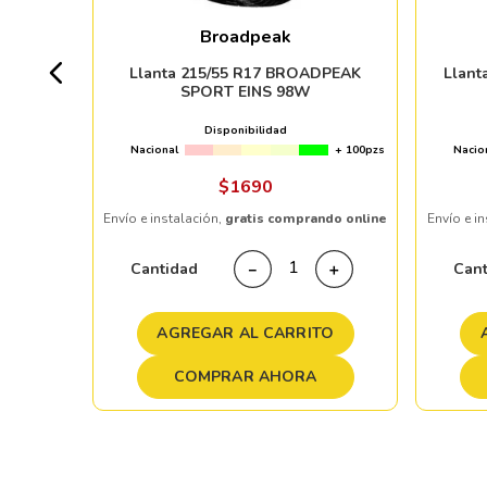
Broadpeak
+ 80pzs
Llanta 215/55 R17 BROADPEAK
Llant
SPORT EINS 98W
Disponibilidad
Nacional
+ 100pzs
Nacio
ndo online
$
1690
Envío e instalación,
gratis comprando online
Envío e i
＋
Cantidad
Can
－
＋
TO
AGREGAR AL CARRITO
COMPRAR AHORA