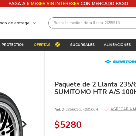
Busca la medida de tu llanta: 2055516
todo de entrega
Términos más buscados
 PROTECTION
OFERTAS
SUCURSALES
ALINEACIONES
1
.
llantas 205 55 16
2
.
235
3
.
225
4
.
215
Paquete de 2 Llanta 235/
SUMITOMO HTR A/S 100
5
.
205
6
.
185
Ref.
2-23560165403100H
7
.
245
$
5280
8
.
195 65 15
9
.
195