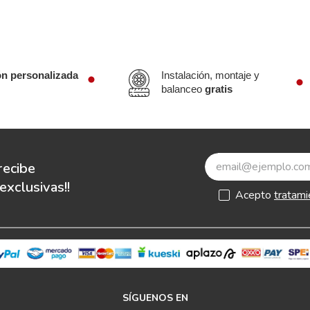
ón personalizada
Instalación, montaje y
balanceo
gratis
recibe
xclusivas!!
Acepto
tratami
SÍGUENOS EN