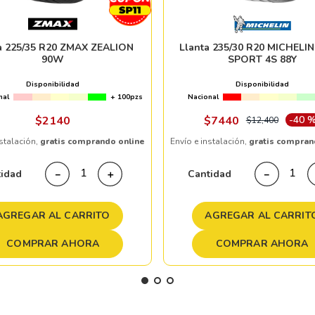
a 225/35 R20 ZMAX ZEALION
Llanta 235/30 R20 MICHELIN
90W
SPORT 4S 88Y
Disponibilidad
Disponibilidad
nal
+ 100pzs
Nacional
$
2140
$
7440
-
40 
$
12
,
400
nstalación,
gratis comprando online
Envío e instalación,
gratis compran
tidad
Cantidad
－
＋
－
AGREGAR AL CARRITO
AGREGAR AL CARRIT
COMPRAR AHORA
COMPRAR AHORA