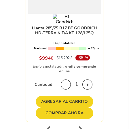
Llanta 285/75 R17 BF GOODRICH
HD-TERRAIN T/A KT 128/125Q
Disponibilidad
Nacional
+ 20pzs
$
9940
-
35 %
$
15
,
292
.
3
Envío e instalación,
gratis comprando
online
Cantidad
－
＋
AGREGAR AL CARRITO
COMPRAR AHORA