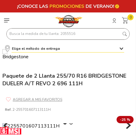
0
Busca la medida de tu llanta: 2055516
Elige el método de entrega
Términos más buscados
1
.
llantas 205 55 16
2
.
235
Paquete de 2 Llanta 255/70 R16 BRIDGESTONE
DUELER A/T REVO 2 696 111H
3
.
225
4
.
215
5
.
185
Ref.
2-255701607113111H
6
.
205
-
25 %
7
.
245