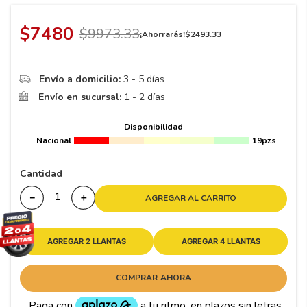
8
.
195 65 15
9
.
195
$
7480
$
9973
.
33
¡Ahorrarás!
$
2493
.
33
10
265
.
Envío a domicilio:
3 - 5 días
Envío en sucursal:
1 - 2 días
Disponibilidad
Nacional
19pzs
Cantidad
－
＋
AGREGAR AL CARRITO
AGREGAR 2 LLANTAS
AGREGAR 4 LLANTAS
COMPRAR AHORA