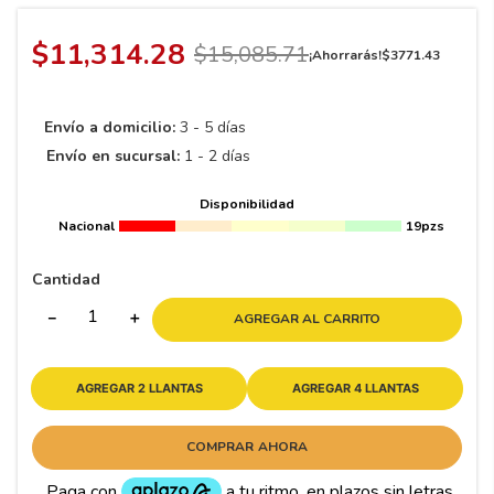
8
.
195 65 15
9
.
195
$
11
,
314
.
28
$
15
,
085
.
71
¡Ahorrarás!
$
3771
.
43
10
175
.
Envío a domicilio:
3 - 5 días
Envío en sucursal:
1 - 2 días
Disponibilidad
Nacional
19pzs
Cantidad
－
＋
AGREGAR AL CARRITO
AGREGAR 2 LLANTAS
AGREGAR 4 LLANTAS
COMPRAR AHORA