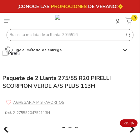
0
Busca la medida de tu llanta: 2055516
Elige el método de entrega
Términos más buscados
1
.
llantas 205 55 16
2
.
235
Paquete de 2 Llanta 275/55 R20 PIRELLI
SCORPION VERDE A/S PLUS 113H
3
.
225
4
.
215
5
.
185
Ref.
2-27555204752113H
6
.
205
-
25 %
7
.
245