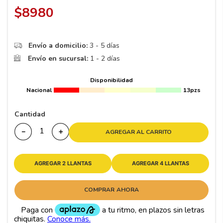
8
.
195 65 15
$
8980
9
.
195
10
175
.
Envío a domicilio:
3 - 5 días
Envío en sucursal:
1 - 2 días
Disponibilidad
Nacional
13pzs
Cantidad
－
＋
AGREGAR AL CARRITO
AGREGAR 2 LLANTAS
AGREGAR 4 LLANTAS
COMPRAR AHORA