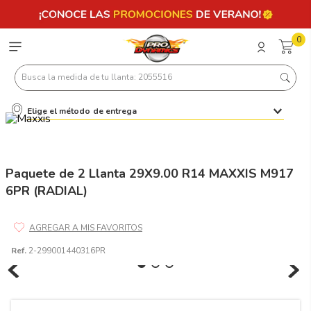
0
Busca la medida de tu llanta: 2055516
Elige el método de entrega
Términos más buscados
1
.
llantas 205 55 16
2
.
235
Paquete de 2 Llanta 29X9.00 R14 MAXXIS M917
6PR (RADIAL)
3
.
225
4
.
215
5
.
185
Ref.
2-299001440316PR
6
.
205
7
.
245