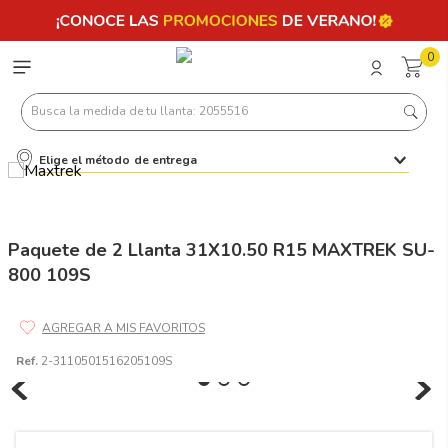
0
Busca la medida de tu llanta: 2055516
Elige el método de entrega
Términos más buscados
1
.
llantas 205 55 16
2
.
235
Paquete de 2 Llanta 31X10.50 R15 MAXTREK SU-
800 109S
3
.
225
4
.
215
5
.
185
Ref.
2-3110501516205109S
6
.
205
7
.
245