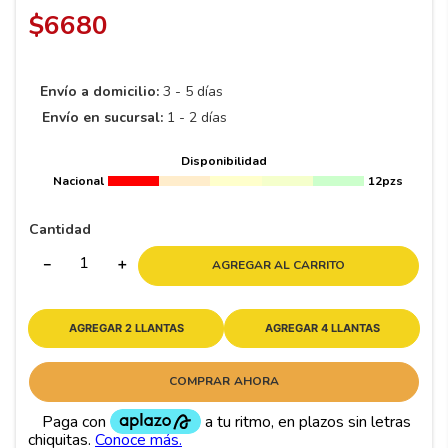
8
.
195 65 15
$
6680
9
.
195
10
175
.
Envío a domicilio:
3 - 5 días
Envío en sucursal:
1 - 2 días
Disponibilidad
Nacional
12pzs
Cantidad
－
＋
AGREGAR AL CARRITO
AGREGAR 2 LLANTAS
AGREGAR 4 LLANTAS
COMPRAR AHORA