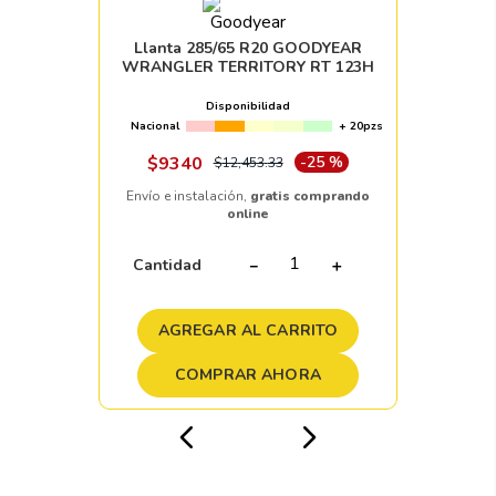
Llanta 285/65 R20 GOODYEAR
WRANGLER TERRITORY RT 123H
Disponibilidad
Nacional
+ 20pzs
$
9340
-
25 %
$
12
,
453
.
33
Envío e instalación,
gratis comprando
online
Cantidad
－
＋
AGREGAR AL CARRITO
COMPRAR AHORA