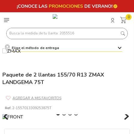
0
Busca la medida de tu llanta: 2055516
Elige el método de entrega
Términos más buscados
1
.
llantas 205 55 16
2
.
235
Paquete de 2 llantas 155/70 R13 ZMAX
LANDGEMA 75T
3
.
225
4
.
215
5
.
185
Ref.
2-1557013309253875T
6
.
205
7
.
245