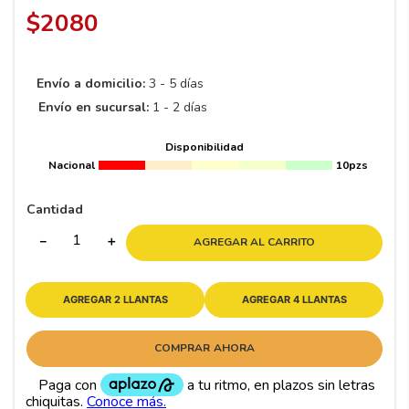
8
.
195 65 15
$
2080
9
.
195
10
175
.
Envío a domicilio:
3 - 5 días
Envío en sucursal:
1 - 2 días
Disponibilidad
Nacional
10pzs
Cantidad
－
＋
AGREGAR AL CARRITO
AGREGAR 2 LLANTAS
AGREGAR 4 LLANTAS
COMPRAR AHORA