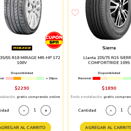
Sierra
235/55 R18 MIRAGE MR-HP 172
Llanta 235/75 R15 SIER
100V
COMFORTRIDE 109S
Disponibilidad
Disponibilidad
nal
+ 20pzs
Nacional
$
2290
$
1890
nstalación,
gratis comprando online
Envío e instalación,
gratis compran
tidad
Cantidad
－
＋
－
AGREGAR AL CARRITO
AGREGAR AL CARRIT