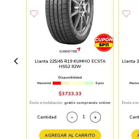
0 R20
 101V
18pzs
Llanta 225/45 R19 KUMHO ECSTA
Llanta 
HS52 92W
5 %
Disponibilidad
Nacional
0 pzs
Nacio
ndo online
$
3733
.
33
Envío e instalación,
gratis comprando online
Envío e i
＋
Cantidad
Can
－
＋
TO
AGREGAR AL CARRITO