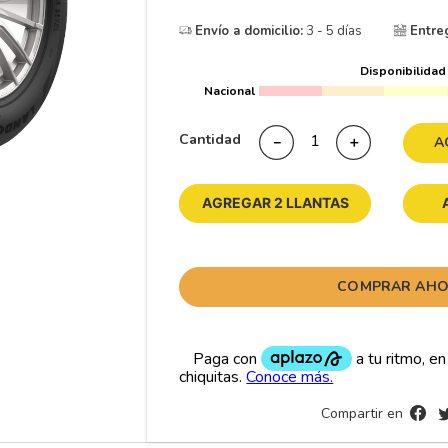
10
175
.
Envío a domicilio:
3 - 5 días
Entre
Disponibilidad
Nacional
Cantidad
－
＋
A
AGREGAR 2 LLANTAS
COMPRAR AH
Compartir en