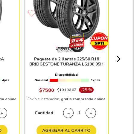
Paque
BRIDG
Nacion
RA
Paquete de 2 llantas 225/50 R18
BRIDGESTONE TURANZA LS100 95H
$
Disponibilidad
4pzs
Nacional
17pzs
Envío e in
$
7580
-
25 %
$
10
,
106
.
67
do online
Envío e instalación,
gratis comprando online
Cant
Cantidad
＋
－
＋
A
O
AGREGAR AL CARRITO