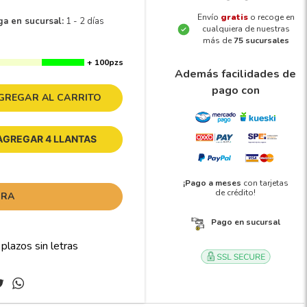
Envío
gratis
o recoge en
ga en sucursal:
1 - 2 días
cualquiera de nuestras
más de
75 sucursales
+ 100pzs
Además facilidades de
pago con
GREGAR AL CARRITO
AGREGAR 4 LLANTAS
¡Pago a meses
con tarjetas
de crédito!
ORA
Pago en sucursal