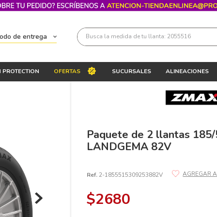
Busca la medida de tu llanta: 2055516
todo de entrega
Términos más buscados
 PROTECTION
OFERTAS
SUCURSALES
ALINEACIONES
1
.
llantas 205 55 16
2
.
235
3
.
225
4
.
215
Paquete de 2 llantas 18
LANDGEMA 82V
5
.
205
6
.
185
Ref.
2-1855515309253882V
7
.
195 65 15
$
2680
8
.
195
9
.
265