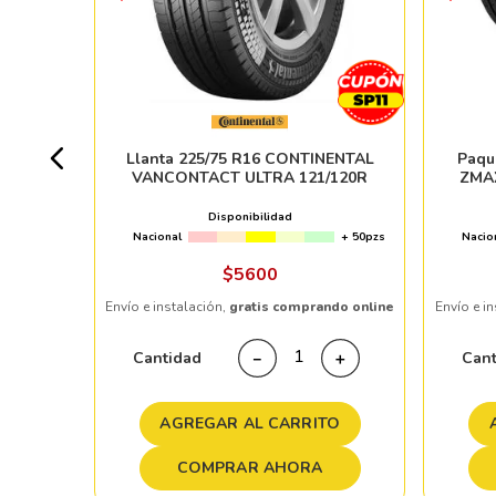
 FRC96
0 pzs
Llanta 225/75 R16 CONTINENTAL
Paqu
VANCONTACT ULTRA 121/120R
ZMA
Disponibilidad
Nacional
+ 50pzs
Nacio
ndo online
$
5600
Envío e instalación,
gratis comprando online
Envío e i
＋
Cantidad
Can
－
＋
TO
AGREGAR AL CARRITO
COMPRAR AHORA