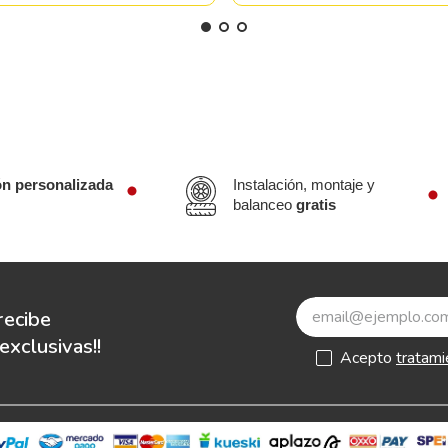
ón personalizada
Instalación, montaje y
balanceo
gratis
recibe
xclusivas!!
Acepto
tratami