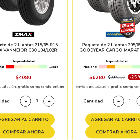
ete de 2 Llantas 215/65 R15
Paquete de 2 Llantas 205/6
X VANMEJOR C30 104/102R
GOODYEAR CARGO MARAT
107T
Disponibilidad
Disponibilidad
nal
13pzs
Nacional
$
4080
$
6280
-
25 
$
8373
.
33
nstalación,
gratis comprando online
Envío e instalación,
gratis compran
tidad
Cantidad
－
＋
－
AGREGAR AL CARRITO
AGREGAR AL CARRIT
COMPRAR AHORA
COMPRAR AHORA