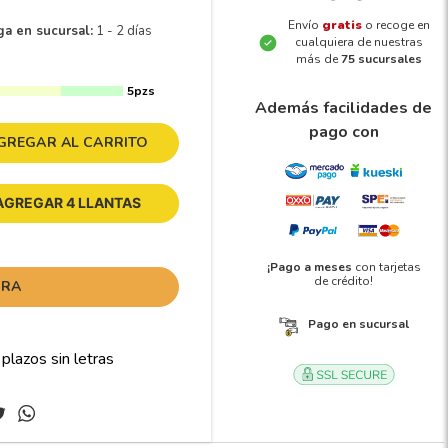
Envío
gratis
o recoge en
ga en sucursal:
1 - 2 días
cualquiera de nuestras
más de
75 sucursales
5pzs
Además facilidades de
pago con
GREGAR AL CARRITO
AGREGAR 4 LLANTAS
¡Pago a meses
con tarjetas
de crédito!
ORA
Pago en sucursal