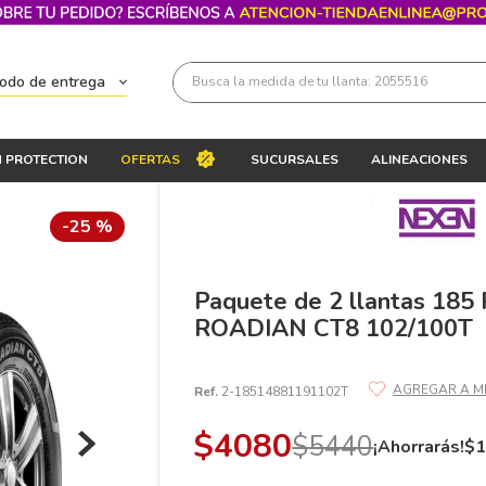
Busca la medida de tu llanta: 2055516
todo de entrega
Términos más buscados
 PROTECTION
OFERTAS
SUCURSALES
ALINEACIONES
1
.
llantas 205 55 16
2
.
235
-
25 %
3
.
225
4
.
215
Paquete de 2 llantas 18
ROADIAN CT8 102/100T
5
.
205
6
.
185
Ref.
2-18514881191102T
7
.
245
$
4080
$
5440
8
.
195 65 15
¡Ahorrarás!
$
9
.
195