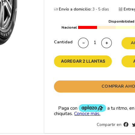
10
265
.
Envío a domicilio:
3 - 5 días
Entre
Disponibilidad
Nacional
Cantidad
－
＋
A
AGREGAR 2 LLANTAS
COMPRAR AH
Compartir en