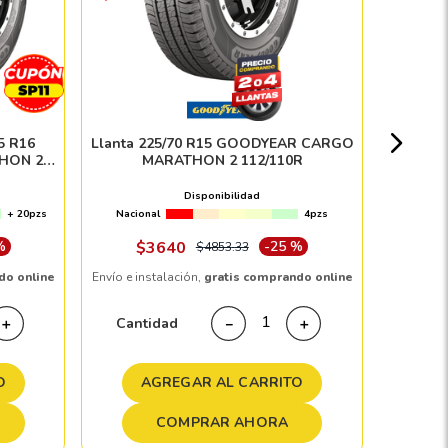
Paquete 
V
Nacion
5 R16
Llanta 225/70 R15 GOODYEAR CARGO
HON 2
MARATHON 2 112/110R
Disponibilidad
+ 20pzs
Nacional
4pzs
Envío e in
%
$
3640
-
25 %
$
4853
.
33
do online
Envío e instalación,
gratis comprando online
Cant
Cantidad
＋
－
＋
A
O
AGREGAR AL CARRITO
COMPRAR AHORA