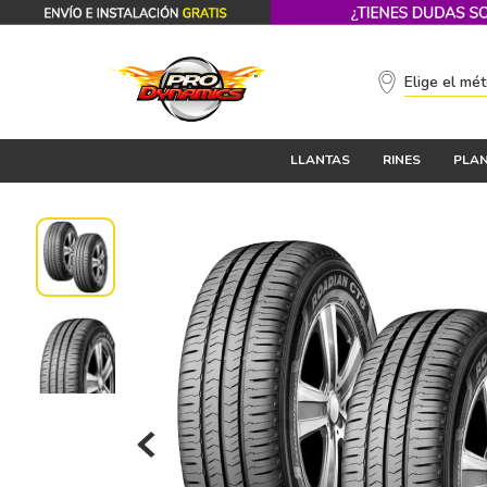
Elige el mé
LLANTAS
RINES
PLAN