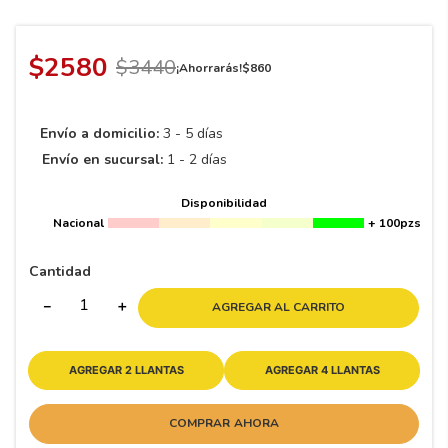
8
.
195 65 15
9
.
195
$
2580
$
3440
¡Ahorrarás!
$
860
10
175
.
Envío a domicilio:
3 - 5 días
Envío en sucursal:
1 - 2 días
Disponibilidad
Nacional
+ 100pzs
Cantidad
－
＋
AGREGAR AL CARRITO
AGREGAR 2 LLANTAS
AGREGAR 4 LLANTAS
COMPRAR AHORA