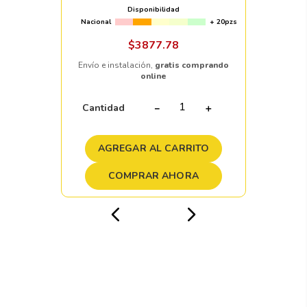
Disponibilidad
Nacional
+ 20pzs
$
3877
.
78
Envío e instalación,
gratis comprando
online
Cantidad
－
＋
AGREGAR AL CARRITO
COMPRAR AHORA