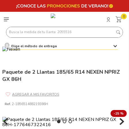
0
Busca la medida de tu llanta: 2055516
Elige el método de entrega
Términos más buscados
1
.
llantas 205 55 16
2
.
235
Paquete de 2 Llantas 185/65 R14 NEXEN NPRIZ
GX 86H
3
.
225
4
.
215
5
.
185
Ref.
2-185651488219386H
6
.
205
-
25 %
7
.
245