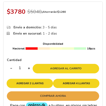
8
.
195 65 15
9
.
195
$
3780
$
5040
¡Ahorrarás!
$
1260
10
265
.
Envío a domicilio:
3 - 5 días
Envío en sucursal:
1 - 2 días
Disponibilidad
Nacional
18pzs
Cantidad
－
＋
AGREGAR AL CARRITO
AGREGAR 2 LLANTAS
AGREGAR 4 LLANTAS
COMPRAR AHORA