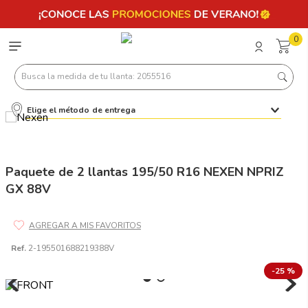
0
Busca la medida de tu llanta: 2055516
Elige el método de entrega
Términos más buscados
1
.
llantas 205 55 16
2
.
235
Paquete de 2 llantas 195/50 R16 NEXEN NPRIZ
GX 88V
3
.
225
4
.
215
5
.
205
Ref.
2-195501688219388V
6
.
185
-
25 %
7
.
245