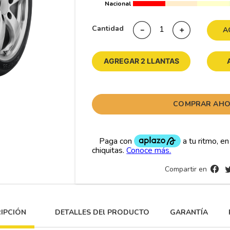
Nacional
10
265
.
Cantidad
－
＋
A
AGREGAR 2 LLANTAS
COMPRAR AH
Compartir en
IPCIÓN
DETALLES DEl PRODUCTO
GARANTÍA