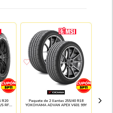
Paque
PIRELLI
Nacion
5 R20
Paquete de 2 llantas 255/40 R18
/S RFT
YOKOHAMA ADVAN APEX V601 99Y
$