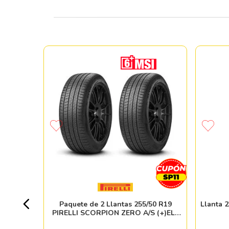
OHAMA
V
+ 20pzs
Paquete de 2 Llantas 255/50 R19
Llanta 
PIRELLI SCORPION ZERO A/S (+)ELT
 %
107T