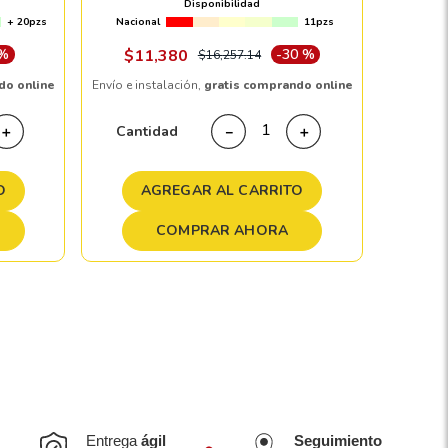
Disponibilidad
+ 20pzs
Nacional
11pzs
Envío e in
 %
$
11
,
380
-
30 %
$
16
,
257
.
14
do online
Envío e instalación,
gratis comprando online
Cant
Cantidad
＋
－
＋
A
O
AGREGAR AL CARRITO
COMPRAR AHORA
Entrega
ágil
Seguimiento