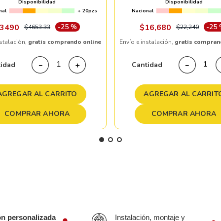
Disponibilidad
Disponibilidad
nal
+ 20pzs
Nacional
3490
-
25 %
$
16
,
680
-
25
$
4653
.
33
$
22
,
240
nstalación,
gratis comprando online
Envío e instalación,
gratis compran
tidad
Cantidad
－
＋
－
AGREGAR AL CARRITO
AGREGAR AL CARRIT
COMPRAR AHORA
COMPRAR AHORA
ón personalizada
Instalación, montaje y