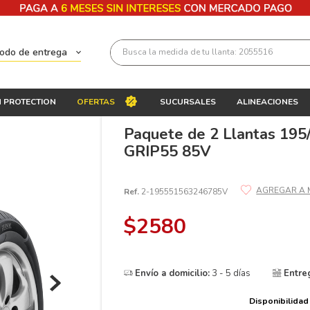
Busca la medida de tu llanta: 2055516
todo de entrega
Términos más buscados
 PROTECTION
OFERTAS
SUCURSALES
ALINEACIONES
1
.
llantas 205 55 16
Paquete de 2 Llantas 195
2
.
235
GRIP55 85V
3
.
225
4
.
215
Ref.
2-195551563246785V
5
.
205
$
2580
6
.
185
7
.
245
Envío a domicilio:
3 - 5 días
Entre
8
.
195 65 15
Disponibilidad
9
.
195