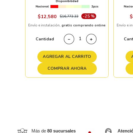
Disponibilidad
Nacional
2pzs
Nacio
ndo online
$
12
,
580
-
25 %
$
$
16
,
773
.
33
Envío e instalación,
gratis comprando online
Envío e i
＋
Cantidad
Can
－
＋
TO
AGREGAR AL CARRITO
COMPRAR AHORA
Más de
80 sucursales
Atenci