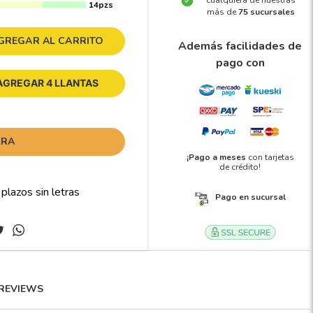
cualquiera de nuestras
14pzs
más de
75 sucursales
GREGAR AL CARRITO
Además facilidades de
pago con
AGREGAR 4 LLANTAS
ORA
¡Pago a meses
con tarjetas
de crédito!
Pago en sucursal
REVIEWS