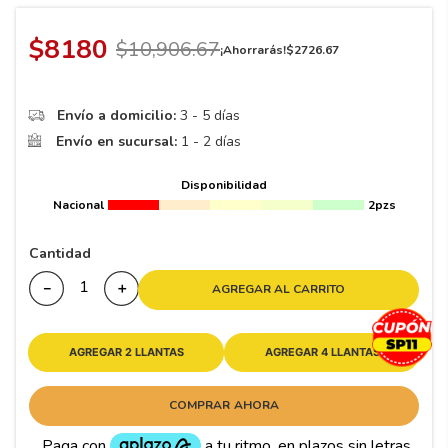
8
.
195 65 15
9
.
195
$
8180
$
10
,
906
.
67
¡Ahorrarás!
$
2726
.
67
10
265
.
Envío a domicilio:
3 - 5 días
Envío en sucursal:
1 - 2 días
Disponibilidad
Nacional
2pzs
Cantidad
－
＋
AGREGAR AL CARRITO
AGREGAR 2 LLANTAS
AGREGAR 4 LLANTAS
COMPRAR AHORA