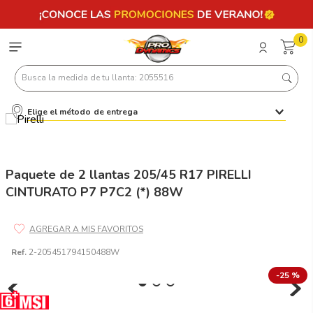
0
Busca la medida de tu llanta: 2055516
Elige el método de entrega
Términos más buscados
1
.
llantas 205 55 16
2
.
235
Paquete de 2 llantas 205/45 R17 PIRELLI
CINTURATO P7 P7C2 (*) 88W
3
.
225
4
.
215
5
.
205
Ref.
2-205451794150488W
6
.
185
-
25 %
7
.
245