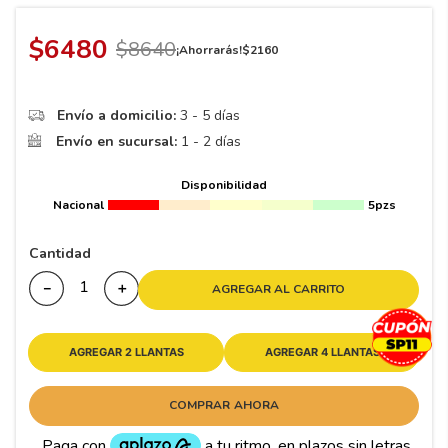
8
.
195 65 15
9
.
195
$
6480
$
8640
¡Ahorrarás!
$
2160
10
265
.
Envío a domicilio:
3 - 5 días
Envío en sucursal:
1 - 2 días
Disponibilidad
Nacional
5pzs
Cantidad
－
＋
AGREGAR AL CARRITO
AGREGAR 2 LLANTAS
AGREGAR 4 LLANTAS
COMPRAR AHORA