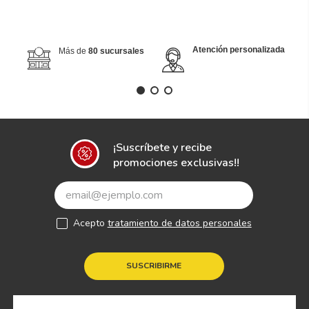
Paquete de 2 Llantas 245/40 R19
PIRELLI PZERO A/S PLUS 3 98Y
Disponibilidad
Nacional
+ 20pzs
$
8880
-
25 %
$
11
,
840
Envío e instalación,
gratis comprando
online
Cantidad
－
＋
AGREGAR AL CARRITO
COMPRAR AHORA