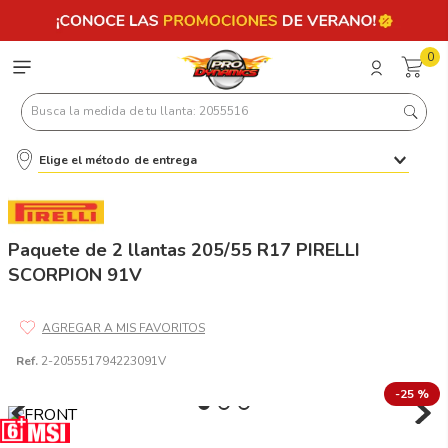
0
Busca la medida de tu llanta: 2055516
Elige el método de entrega
Términos más buscados
1
.
llantas 205 55 16
2
.
235
Paquete de 2 llantas 205/55 R17 PIRELLI
SCORPION 91V
3
.
225
4
.
215
5
.
185
Ref.
2-205551794223091V
6
.
205
-
25 %
7
.
245