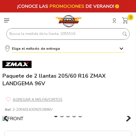
0
Busca la medida de tu llanta: 2055516
Elige el método de entrega
Términos más buscados
1
.
llantas 205 55 16
2
.
235
Paquete de 2 llantas 205/60 R16 ZMAX
LANDGEMA 96V
3
.
225
4
.
215
5
.
185
Ref.
2-2056016309253896V
6
.
205
7
.
245