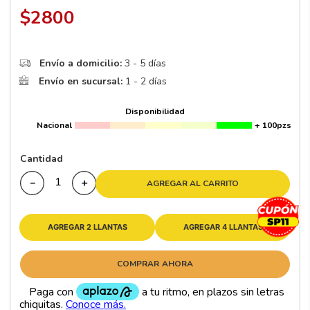
8
.
195 65 15
$
2800
9
.
195
10
265
.
Envío a domicilio:
3 - 5 días
Envío en sucursal:
1 - 2 días
Disponibilidad
Nacional
+ 100pzs
Cantidad
－
＋
AGREGAR AL CARRITO
AGREGAR 2 LLANTAS
AGREGAR 4 LLANTAS
COMPRAR AHORA