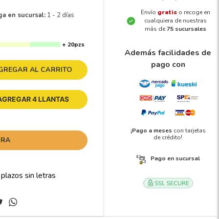
Envío
gratis
o recoge en
ga en sucursal:
1 - 2 días
cualquiera de nuestras
más de
75 sucursales
+ 20pzs
Además facilidades de
pago con
GREGAR AL CARRITO
AGREGAR 4 LLANTAS
¡Pago a meses
con tarjetas
de crédito!
ORA
Pago en sucursal