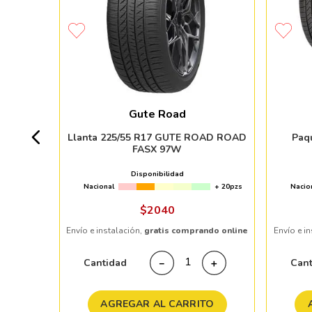
ROADIAN
Gute Road
+ 20pzs
Llanta 225/55 R17 GUTE ROAD ROAD
Paq
FASX 97W
%
Disponibilidad
Nacional
+ 20pzs
Nacio
ndo online
$
2040
Envío e instalación,
gratis comprando online
Envío e i
＋
Cantidad
Can
－
＋
TO
AGREGAR AL CARRITO