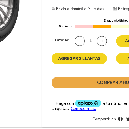
10
265
.
Envío a domicilio:
3 - 5 días
Entre
Disponibilidad
Nacional
Cantidad
－
＋
A
AGREGAR 2 LLANTAS
COMPRAR AH
Compartir en