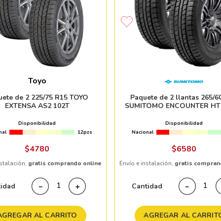
Toyo
uete de 2 225/75 R15 TOYO
Paquete de 2 llantas 265/6
EXTENSA AS2 102T
SUMITOMO ENCOUNTER HT2
Disponibilidad
Disponibilidad
nal
12pzs
Nacional
$
4780
$
6580
nstalación,
gratis comprando online
Envío e instalación,
gratis compran
tidad
Cantidad
－
＋
－
AGREGAR AL CARRITO
AGREGAR AL CARRIT