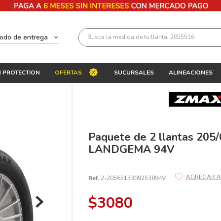
Busca la medida de tu llanta: 2055516
todo de entrega
Términos más buscados
 PROTECTION
OFERTAS
SUCURSALES
ALINEACIONES
1
.
llantas 205 55 16
2
.
235
3
.
225
4
.
215
Paquete de 2 llantas 20
LANDGEMA 94V
5
.
205
6
.
185
Ref.
2-2056515309253894V
7
.
245
$
3080
8
.
195 65 15
9
.
195