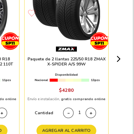
Llanta
Nacion
0 R18
Paquete de 2 llantas 225/50 R18 ZMAX
 110T
X-SPIDER A/S 99W
Disponibilidad
11pzs
Nacional
13pzs
Envío e in
$
4280
do online
Envío e instalación,
gratis comprando online
Cant
Cantidad
＋
－
＋
A
O
AGREGAR AL CARRITO