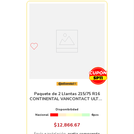
Paquete de 2 Llantas 215/75 R16
CONTINENTAL VANCONTACT ULTRA
116/114R
Disponibilidad
Nacional
6pzs
$
12
,
866
.
67
Envío e instalación,
gratis comprando