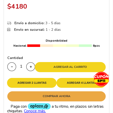
8
.
195
$
4180
9
.
265
10
175
.
Envío a domicilio:
3 - 5 días
Envío en sucursal:
1 - 2 días
Disponibilidad
Nacional
8pzs
Cantidad
－
＋
AGREGAR AL CARRITO
AGREGAR 2 LLANTAS
AGREGAR 4 LLANTAS
COMPRAR AHORA