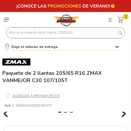
0
Busca la medida de tu llanta: 2055516
Elige el método de entrega
Términos más buscados
1
.
llantas 205 55 16
2
.
235
Paquete de 2 llantas 205/65 R16 ZMAX
VANMEJOR C30 107/105T
3
.
225
4
.
215
5
.
205
Ref.
2-20565163092540107T
6
.
185
7
.
195 65 15