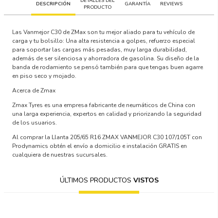
DETALLES DEL
DESCRIPCIÓN
GARANTÍA
REVIEWS
PRODUCTO
Las Vanmejor C30 de ZMax son tu mejor aliado para tu vehículo de
carga y tu bolsillo: Una alta resistencia a golpes, refuerzo especial
para soportar las cargas más pesadas, muy larga durabilidad,
además de ser silenciosa y ahorradora de gasolina. Su diseño de la
banda de rodamiento se pensó también para que tengas buen agarre
en piso seco y mojado.
Acerca de Zmax
Zmax Tyres es una empresa fabricante de neumáticos de China con
una larga experiencia, expertos en calidad y priorizando la seguridad
de los usuarios.
Al comprar la Llanta 205/65 R16 ZMAX VANMEJOR C30 107/105T con
Prodynamics obtén el envío a domicilio e instalación GRATIS en
cualquiera de nuestras sucursales.
ÚLTIMOS PRODUCTOS
VISTOS