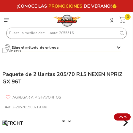
0
Busca la medida de tu llanta: 2055516
Elige el método de entrega
Términos más buscados
1
.
llantas 205 55 16
2
.
235
Paquete de 2 llantas 205/70 R15 NEXEN NPRIZ
GX 96T
3
.
225
4
.
215
5
.
185
Ref.
2-205701588219396T
6
.
205
-
25 %
7
.
245