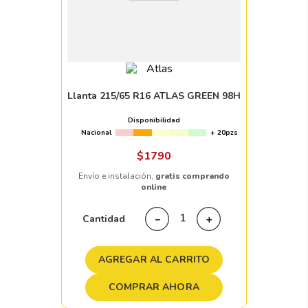
Llanta 215/65 R16 ATLAS GREEN 98H
Disponibilidad
Nacional
+ 20pzs
$
1790
Envío e instalación,
gratis comprando
online
Cantidad
－
＋
AGREGAR AL CARRITO
COMPRAR AHORA