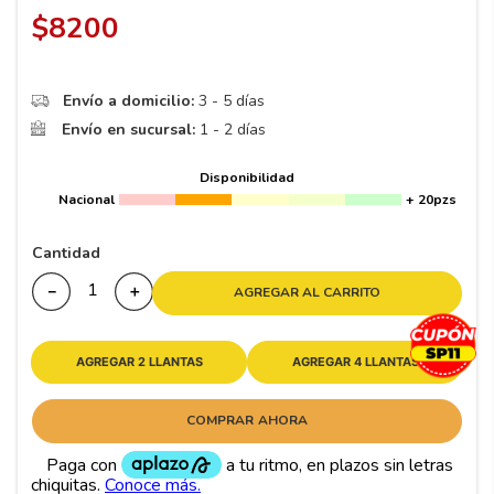
8
.
195
$
8200
9
.
265
10
175
.
Envío a domicilio:
3 - 5 días
Envío en sucursal:
1 - 2 días
Disponibilidad
Nacional
+ 20pzs
Cantidad
－
＋
AGREGAR AL CARRITO
AGREGAR 2 LLANTAS
AGREGAR 4 LLANTAS
COMPRAR AHORA