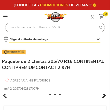
0
Busca la medida de tu llanta: 2055516
Elige el método de entrega
Términos más buscados
1
.
llantas 205 55 16
2
.
235
Paquete de 2 Llantas 205/70 R16 CONTINENTAL
CONTIPREMIUMCONTACT 2 97H
3
.
225
4
.
215
5
.
205
Ref.
2-20570162817097H
6
.
185
7
.
195 65 15