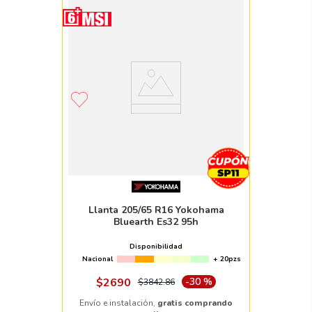
Llanta 205/65 R16 Yokohama
Bluearth Es32 95h
Disponibilidad
Nacional
+ 20pzs
$
2690
-
30 %
$
3842
.
86
Envío e instalación,
gratis comprando