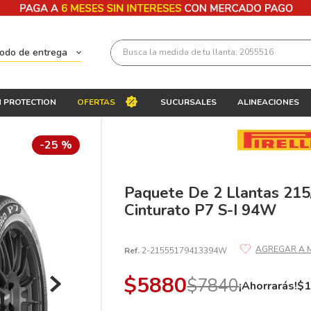
Busca la medida de tu llanta: 2055516
todo de entrega
Términos más buscados
 PROTECTION
OFERTAS
SUCURSALES
ALINEACIONES
1
.
llantas 205 55 16
2
.
235
-
25 %
3
.
225
4
.
215
Paquete De 2 Llantas 215/
Cinturato P7 S-I 94W
5
.
205
6
.
185
Ref.
2-21555179413394W
7
.
195 65 15
$
5880
$
7840
8
.
195
¡Ahorrarás!
$
9
.
265