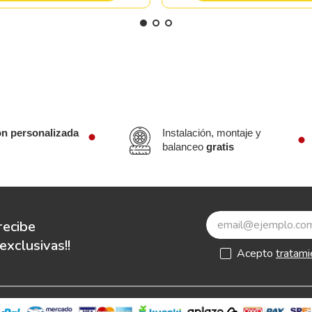
ón personalizada
Instalación, montaje y
balanceo
gratis
recibe
xclusivas!!
Acepto
tratami