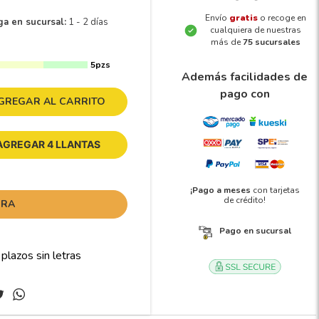
Envío
gratis
o recoge en
ga en sucursal:
1 - 2 días
cualquiera de nuestras
más de
75 sucursales
5pzs
Además facilidades de
pago con
GREGAR AL CARRITO
AGREGAR 4 LLANTAS
¡Pago a meses
con tarjetas
de crédito!
ORA
Pago en sucursal