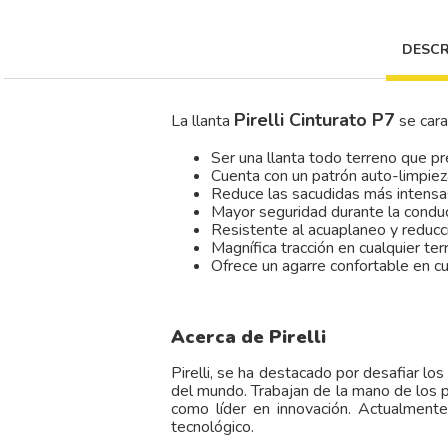
DESCR
Pirelli Cinturato P7
La llanta
se cara
Ser una llanta todo terreno que pr
Cuenta con un patrón auto-limpie
Reduce las sacudidas más intensas 
Mayor seguridad durante la conduc
Resistente al acuaplaneo y reducci
Magnífica tracción en cualquier ter
Ofrece un agarre confortable en cua
Acerca de Pirelli
Pirelli, se ha destacado por desafiar lo
del mundo. Trabajan de la mano de los pr
como líder en innovación. Actualment
tecnológico.