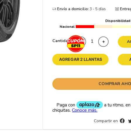
10
175
.
Envío a domicilio:
3 - 5 días
Entre
Disponibilidad
Nacional
Cantidad
－
＋
A
AGREGAR 2 LLANTAS
COMPRAR AH
Compartir en