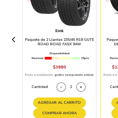
ELIN
103W
Ilink
+ 20pzs
Paquete de 2 Llantas 235/45 R18 GUTE
Paque
ROAD ROAD FASX 94W
D
%
Disponibilidad
Nacional
15pzs
Nacio
ndo online
$
3880
$
1
Envío e instalación,
gratis comprando online
Envío e i
＋
Cantidad
Can
－
＋
TO
AGREGAR AL CARRITO
COMPRAR AHORA