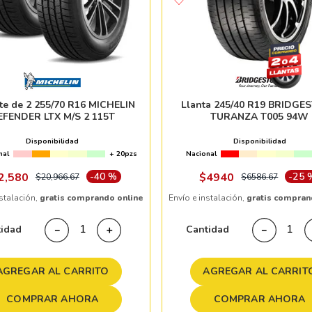
te de 2 255/70 R16 MICHELIN
Llanta 245/40 R19 BRIDGE
EFENDER LTX M/S 2 115T
TURANZA T005 94W
Disponibilidad
Disponibilidad
nal
+ 20pzs
Nacional
2
,
580
-
40 %
$
4940
-
25 
$
20
,
966
.
67
$
6586
.
67
nstalación,
gratis comprando online
Envío e instalación,
gratis compran
tidad
Cantidad
－
＋
－
AGREGAR AL CARRITO
AGREGAR AL CARRIT
COMPRAR AHORA
COMPRAR AHORA