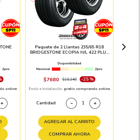
Llant
Nacion
STONE
Paquete de 2 Llantas 235/65 R18
BRIDGESTONE ECOPIA H/L 422 PLUS
106H
Disponibilidad
2pzs
Nacional
2pzs
Envío e in
%
$
7680
-
25 %
$
10
,
240
do online
Envío e instalación,
gratis comprando online
Cant
Cantidad
＋
－
＋
A
O
AGREGAR AL CARRITO
COMPRAR AHORA