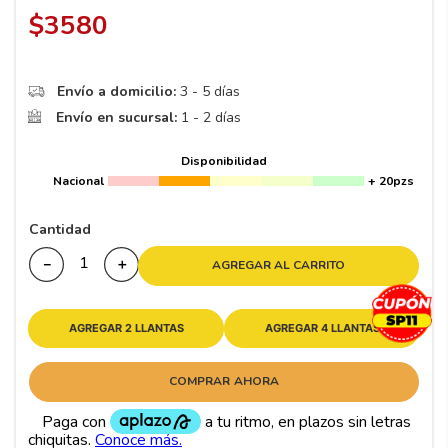
8
.
195 65 15
$
3580
9
.
195
10
175
.
Envío a domicilio:
3 - 5 días
Envío en sucursal:
1 - 2 días
Disponibilidad
Nacional
+ 20pzs
Cantidad
－
＋
AGREGAR AL CARRITO
AGREGAR 2 LLANTAS
AGREGAR 4 LLANTAS
COMPRAR AHORA