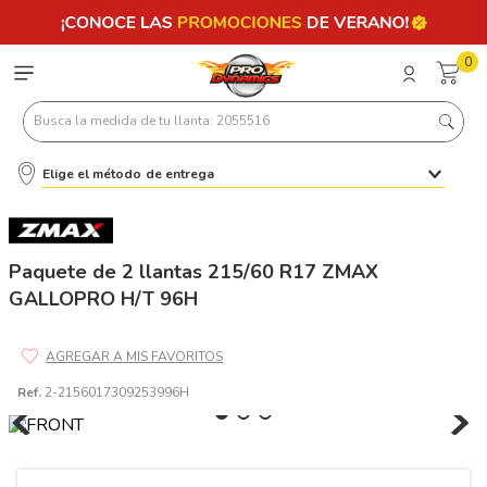
0
Busca la medida de tu llanta: 2055516
Elige el método de entrega
Términos más buscados
1
.
llantas 205 55 16
2
.
235
Paquete de 2 llantas 215/60 R17 ZMAX
GALLOPRO H/T 96H
3
.
225
4
.
215
5
.
185
Ref.
2-2156017309253996H
6
.
205
7
.
245