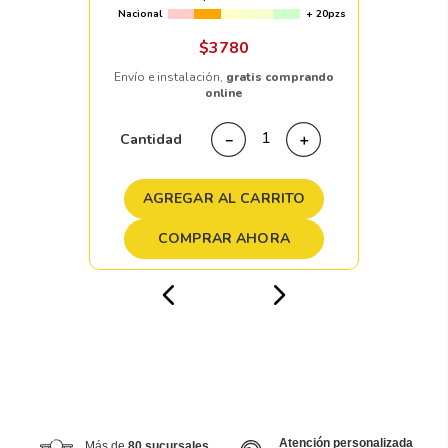
Nacional
+ 20pzs
$
3780
Envío e instalación,
gratis comprando
online
Cantidad
－
＋
AGREGAR AL CARRITO
COMPRAR AHORA
Atención personalizada
Más de
80 sucursales