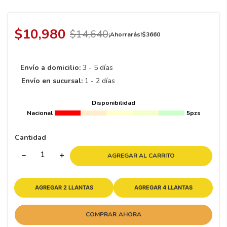
8
.
195 65 15
9
.
195
$
10
,
980
$
14
,
640
¡Ahorrarás!
$
3660
10
175
.
Envío a domicilio:
3 - 5 días
Envío en sucursal:
1 - 2 días
Disponibilidad
Nacional
5pzs
Cantidad
－
＋
AGREGAR AL CARRITO
AGREGAR 2 LLANTAS
AGREGAR 4 LLANTAS
COMPRAR AHORA