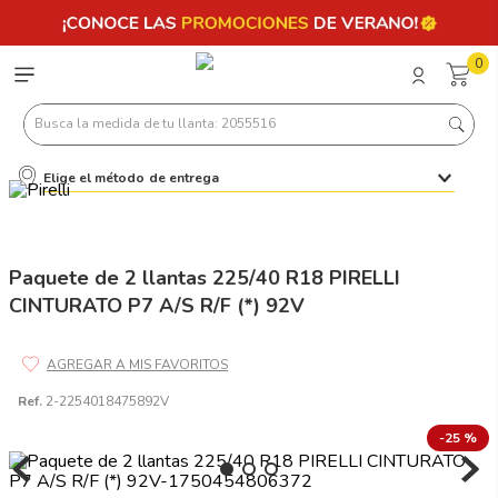
0
Busca la medida de tu llanta: 2055516
Elige el método de entrega
Términos más buscados
1
.
llantas 205 55 16
2
.
235
Paquete de 2 llantas 225/40 R18 PIRELLI
CINTURATO P7 A/S R/F (*) 92V
3
.
225
4
.
215
5
.
185
Ref.
2-2254018475892V
6
.
205
-
25 %
7
.
245