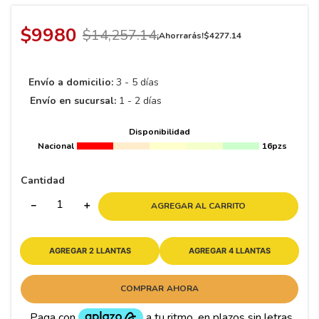
8
.
195 65 15
9
.
195
$
9980
$
14
,
257
.
14
¡Ahorrarás!
$
4277
.
14
10
265
.
Envío a domicilio:
3 - 5 días
Envío en sucursal:
1 - 2 días
Disponibilidad
Nacional
16pzs
Cantidad
－
＋
AGREGAR AL CARRITO
AGREGAR 2 LLANTAS
AGREGAR 4 LLANTAS
COMPRAR AHORA