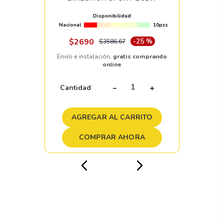
Disponibilidad
Nacional
10pzs
$
2690
-
25 %
$
3586
.
67
Envío e instalación,
gratis comprando
online
Cantidad
－
＋
AGREGAR AL CARRITO
COMPRAR AHORA