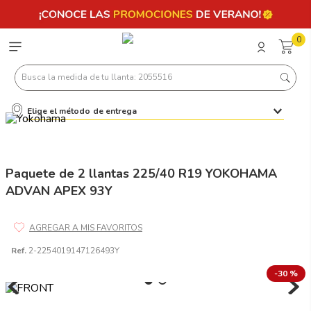
0
Busca la medida de tu llanta: 2055516
Elige el método de entrega
Términos más buscados
1
.
llantas 205 55 16
2
.
235
Paquete de 2 llantas 225/40 R19 YOKOHAMA
ADVAN APEX 93Y
3
.
225
4
.
215
5
.
185
Ref.
2-2254019147126493Y
6
.
205
-
30 %
7
.
245