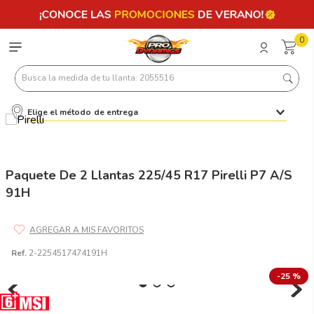
0
Busca la medida de tu llanta: 2055516
Elige el método de entrega
Términos más buscados
1
.
llantas 205 55 16
2
.
235
Paquete De 2 Llantas 225/45 R17 Pirelli P7 A/S
91H
3
.
225
4
.
215
5
.
205
Ref.
2-2254517474191H
6
.
185
-
25 %
7
.
195 65 15