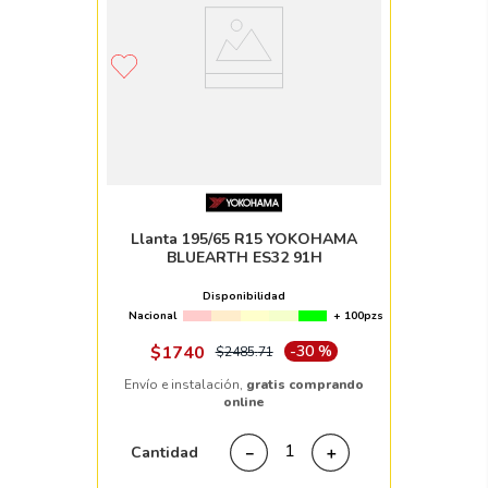
Llanta 195/65 R15 YOKOHAMA
BLUEARTH ES32 91H
Disponibilidad
Nacional
+ 100pzs
$
1740
-
30 %
$
2485
.
71
Envío e instalación,
gratis comprando
online
Cantidad
－
＋