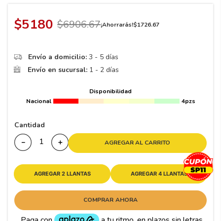
8
.
195
9
.
265
$
5180
$
6906
.
67
¡Ahorrarás!
$
1726
.
67
10
175
.
Envío a domicilio:
3 - 5 días
Envío en sucursal:
1 - 2 días
Disponibilidad
Nacional
4pzs
Cantidad
－
＋
AGREGAR AL CARRITO
AGREGAR 2 LLANTAS
AGREGAR 4 LLANTAS
COMPRAR AHORA