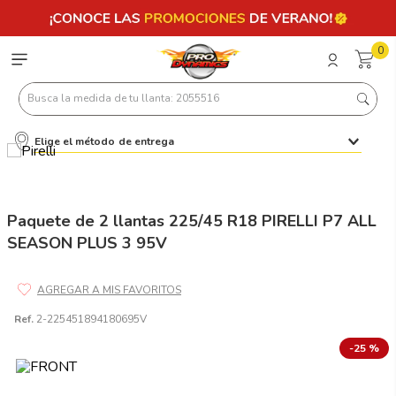
0
Busca la medida de tu llanta: 2055516
Elige el método de entrega
Términos más buscados
1
.
llantas 205 55 16
2
.
235
Paquete de 2 llantas 225/45 R18 PIRELLI P7 ALL
SEASON PLUS 3 95V
3
.
225
4
.
215
5
.
185
Ref.
2-225451894180695V
6
.
205
-
25 %
7
.
245