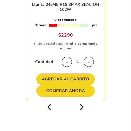
Llanta 245/45 R19 ZMAX ZEALION
102W
Disponibilidad
Nacional
0 pzs
$
2290
Envío e instalación,
gratis comprando
online
Cantidad
－
＋
AGREGAR AL CARRITO
COMPRAR AHORA