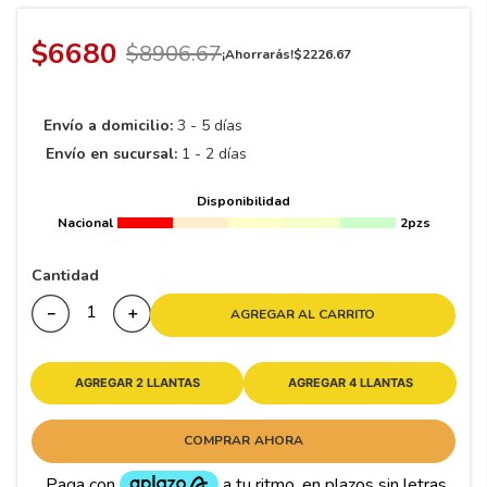
8
.
195 65 15
9
.
195
$
6680
$
8906
.
67
¡Ahorrarás!
$
2226
.
67
10
265
.
Envío a domicilio:
3 - 5 días
Envío en sucursal:
1 - 2 días
Disponibilidad
Nacional
2pzs
Cantidad
－
＋
AGREGAR AL CARRITO
AGREGAR 2 LLANTAS
AGREGAR 4 LLANTAS
COMPRAR AHORA