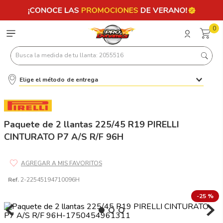
0
Busca la medida de tu llanta: 2055516
Elige el método de entrega
Términos más buscados
1
.
llantas 205 55 16
2
.
235
Paquete de 2 llantas 225/45 R19 PIRELLI
CINTURATO P7 A/S R/F 96H
3
.
225
4
.
215
5
.
205
Ref.
2-22545194710096H
6
.
185
-
25 %
7
.
245