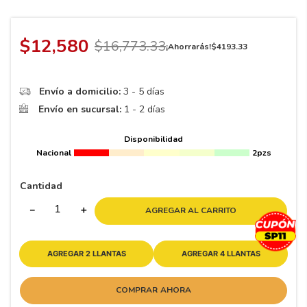
8
.
195 65 15
9
.
195
$
12
,
580
$
16
,
773
.
33
¡Ahorrarás!
$
4193
.
33
10
265
.
Envío a domicilio:
3 - 5 días
Envío en sucursal:
1 - 2 días
Disponibilidad
Nacional
2pzs
Cantidad
－
＋
AGREGAR AL CARRITO
AGREGAR 2 LLANTAS
AGREGAR 4 LLANTAS
COMPRAR AHORA