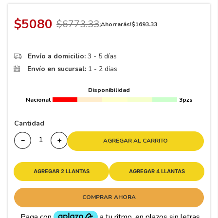
8
.
195
9
.
265
$
5080
$
6773
.
33
¡Ahorrarás!
$
1693
.
33
10
175
.
Envío a domicilio:
3 - 5 días
Envío en sucursal:
1 - 2 días
Disponibilidad
Nacional
3pzs
Cantidad
－
＋
AGREGAR AL CARRITO
AGREGAR 2 LLANTAS
AGREGAR 4 LLANTAS
COMPRAR AHORA