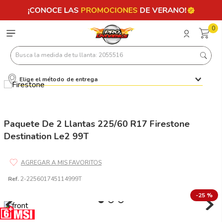
0
Busca la medida de tu llanta: 2055516
Elige el método de entrega
Términos más buscados
1
.
llantas 205 55 16
2
.
235
Paquete De 2 Llantas 225/60 R17 Firestone
Destination Le2 99T
3
.
225
4
.
215
5
.
205
Ref.
2-225601745114999T
6
.
185
-
25 %
7
.
195 65 15