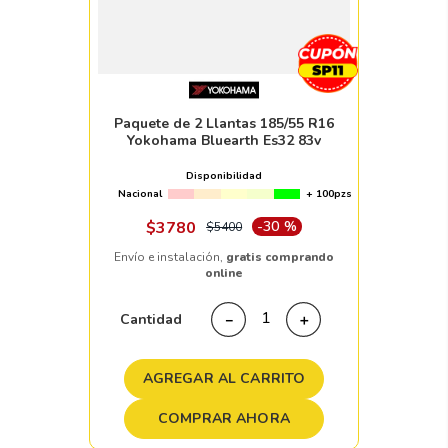
Paquete de 2 Llantas 185/55 R16
Yokohama Bluearth Es32 83v
Disponibilidad
Nacional
+ 100pzs
$
3780
-
30 %
$
5400
Envío e instalación,
gratis comprando
online
Cantidad
－
＋
AGREGAR AL CARRITO
COMPRAR AHORA