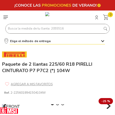
0
Busca la medida de tu llanta: 2055516
Elige el método de entrega
Términos más buscados
1
.
llantas 205 55 16
2
.
235
Paquete de 2 llantas 225/60 R18 PIRELLI
CINTURATO P7 P7C2 (*) 104W
3
.
225
4
.
215
5
.
205
Ref.
2-2256018941504104W
6
.
185
-
25 %
7
.
245