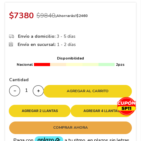
8
.
195 65 15
9
.
195
$
7380
$
9840
¡Ahorrarás!
$
2460
10
265
.
Envío a domicilio:
3 - 5 días
Envío en sucursal:
1 - 2 días
Disponibilidad
Nacional
2pzs
Cantidad
－
＋
AGREGAR AL CARRITO
AGREGAR 2 LLANTAS
AGREGAR 4 LLANTAS
COMPRAR AHORA