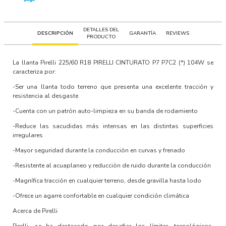
DETALLES DEL
DESCRIPCIÓN
GARANTÍA
REVIEWS
PRODUCTO
La llanta
Pirelli 225/60 R18 PIRELLI CINTURATO P7 P7C2 (*) 104W
se
caracteriza por:
-Ser una llanta todo terreno que presenta una excelente tracción y
resistencia al desgaste
-Cuenta con un patrón auto-limpieza en su banda de rodamiento
-Reduce las sacudidas más intensas en las distintas superficies
irregulares
-Mayor seguridad durante la conducción en curvas y frenado
-Resistente al acuaplaneo y reducción de ruido durante la conducción
-Magnífica tracción en cualquier terreno, desde gravilla hasta lodo
-Ofrece un agarre confortable en cualquier condición climática
Acerca de Pirelli
Pirelli, se ha destacado por desafiar los límites tecnológicos,