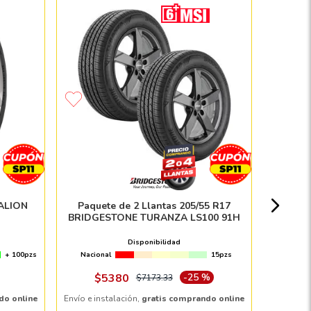
Paque
SUMIT
Nacion
EALION
Paquete de 2 Llantas 205/55 R17
BRIDGESTONE TURANZA LS100 91H
Disponibilidad
+ 100pzs
Nacional
15pzs
Envío e in
$
5380
-
25 %
$
7173
.
33
do online
Envío e instalación,
gratis comprando online