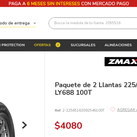
Busca la medida de tu llanta: 2055516
todo de entrega
Términos más buscados
 PROTECTION
OFERTAS
SUCURSALES
ALINEACIONES
1
.
llantas 205 55 16
2
.
225
3
.
235
4
.
215
Paquete de 2 Llantas 22
LY688 100T
5
.
185
6
.
205
Ref.
2-22565163092546100T
7
.
245
$
4080
8
.
195 65 15
9
.
195