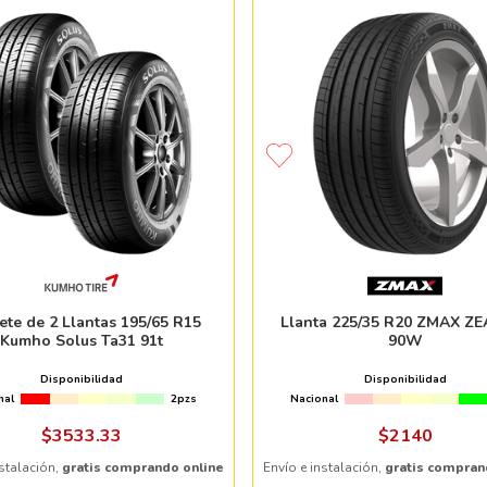
ete de 2 Llantas 195/65 R15
Llanta 225/35 R20 ZMAX Z
Kumho Solus Ta31 91t
90W
Disponibilidad
Disponibilidad
nal
2pzs
Nacional
$
3533
.
33
$
2140
nstalación,
gratis comprando online
Envío e instalación,
gratis compran