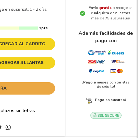
Envío
gratis
o recoge en
ga en sucursal:
1 - 2 días
cualquiera de nuestras
más de
75 sucursales
1pzs
Además facilidades de
pago con
GREGAR AL CARRITO
AGREGAR 4 LLANTAS
¡Pago a meses
con tarjetas
de crédito!
ORA
Pago en sucursal