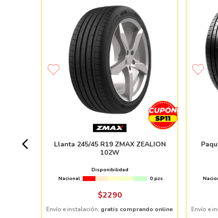
MO HTR
+ 50pzs
Llanta 245/45 R19 ZMAX ZEALION
Paqu
102W
Disponibilidad
Nacional
0 pzs
Nacio
ndo online
$
2290
Envío e instalación,
gratis comprando online
Envío e i