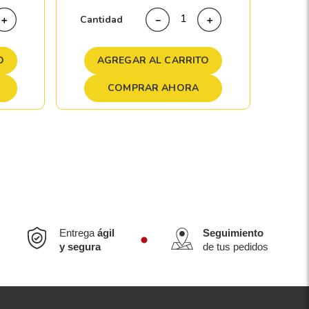
Cant
Cantidad
＋
－
＋
A
O
AGREGAR AL CARRITO
COMPRAR AHORA
Entrega
ágil
Seguimiento
y segura
de tus pedidos