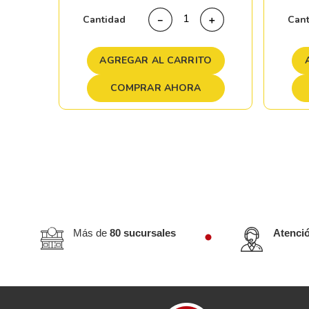
＋
Cantidad
Can
－
＋
TO
AGREGAR AL CARRITO
COMPRAR AHORA
Más de
80 sucursales
Atenci