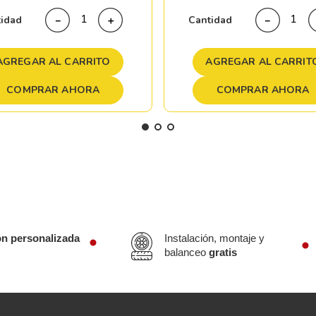
tidad
Cantidad
－
＋
－
AGREGAR AL CARRITO
AGREGAR AL CARRIT
COMPRAR AHORA
COMPRAR AHORA
ón personalizada
Instalación, montaje y
balanceo
gratis