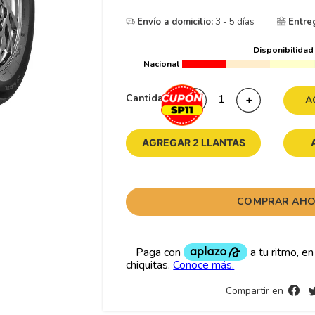
10
265
.
Envío a domicilio:
3 - 5 días
Entre
Disponibilidad
Nacional
Cantidad
－
＋
A
AGREGAR 2 LLANTAS
COMPRAR AH
Compartir en