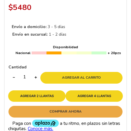
8
.
195 65 15
$
5480
9
.
195
10
265
.
Envío a domicilio:
3 - 5 días
Envío en sucursal:
1 - 2 días
Disponibilidad
Nacional
+ 20pzs
Cantidad
－
＋
AGREGAR AL CARRITO
AGREGAR 2 LLANTAS
AGREGAR 4 LLANTAS
COMPRAR AHORA