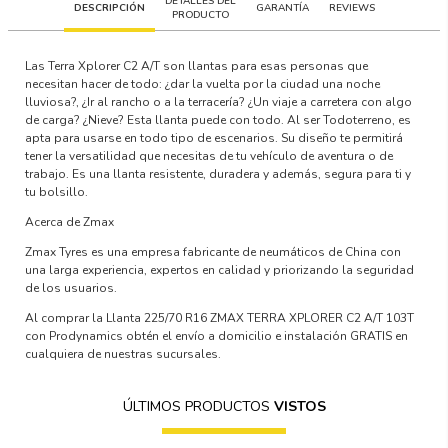
DETALLES DEL
DESCRIPCIÓN
GARANTÍA
REVIEWS
PRODUCTO
Las Terra Xplorer C2 A/T son llantas para esas personas que
necesitan hacer de todo: ¿dar la vuelta por la ciudad una noche
lluviosa?, ¿Ir al rancho o a la terracería? ¿Un viaje a carretera con algo
de carga? ¿Nieve? Esta llanta puede con todo. Al ser Todoterreno, es
apta para usarse en todo tipo de escenarios. Su diseño te permitirá
tener la versatilidad que necesitas de tu vehículo de aventura o de
trabajo. Es una llanta resistente, duradera y además, segura para ti y
tu bolsillo.
Acerca de Zmax
Zmax Tyres es una empresa fabricante de neumáticos de China con
una larga experiencia, expertos en calidad y priorizando la seguridad
de los usuarios.
Al comprar la Llanta 225/70 R16 ZMAX TERRA XPLORER C2 A/T 103T
con Prodynamics obtén el envío a domicilio e instalación GRATIS en
cualquiera de nuestras sucursales.
ÚLTIMOS PRODUCTOS
VISTOS