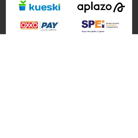
SÍGUENOS EN
ATENCIÓN A CLIENTES
Atención a clientes formulario
Localizador de sucursales
Información de sucursales
Contacto