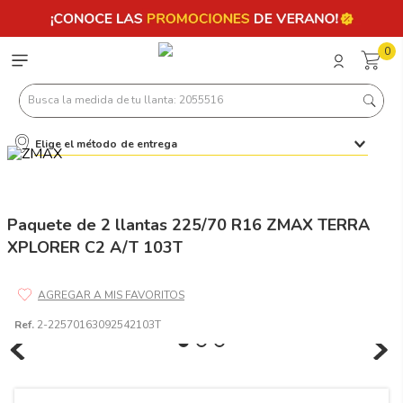
0
Busca la medida de tu llanta: 2055516
Elige el método de entrega
Términos más buscados
1
.
llantas 205 55 16
2
.
235
Paquete de 2 llantas 225/70 R16 ZMAX TERRA
XPLORER C2 A/T 103T
3
.
225
4
.
215
5
.
185
Ref.
2-22570163092542103T
6
.
205
7
.
245