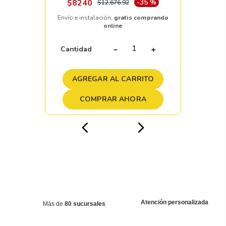
$
8240
-
35 %
$
12
,
676
.
92
Envío e instalación,
gratis comprando
online
Cantidad
－
＋
AGREGAR AL CARRITO
COMPRAR AHORA
Atención personalizada
Más de
80 sucursales