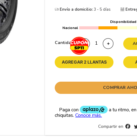
10
175
.
Envío a domicilio:
3 - 5 días
Entre
Disponibilidad
Nacional
Cantidad
－
＋
A
AGREGAR 2 LLANTAS
COMPRAR AH
Compartir en