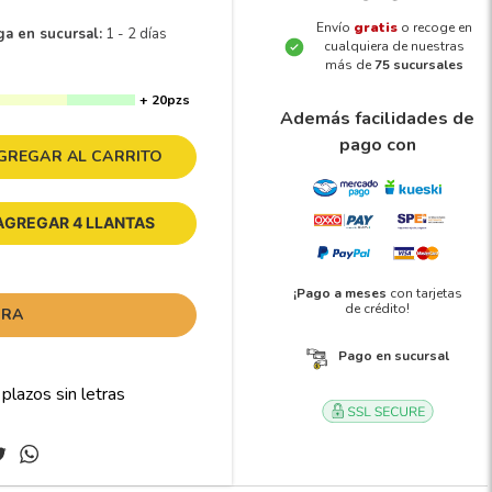
Envío
gratis
o recoge en
ga en sucursal:
1 - 2 días
cualquiera de nuestras
más de
75 sucursales
+ 20pzs
Además facilidades de
pago con
GREGAR AL CARRITO
AGREGAR 4 LLANTAS
¡Pago a meses
con tarjetas
de crédito!
ORA
Pago en sucursal