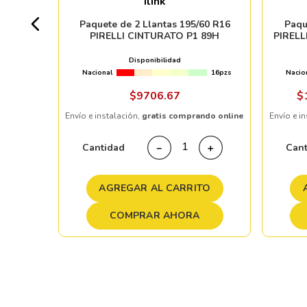
Ilink
+ 50pzs
Paquete de 2 Llantas 195/60 R16
Paqu
PIRELLI CINTURATO P1 89H
PIRELL
Disponibilidad
Nacional
16pzs
Nacio
ndo online
$
9706
.
67
$
Envío e instalación,
gratis comprando online
Envío e i
＋
Cantidad
Can
－
＋
TO
AGREGAR AL CARRITO
COMPRAR AHORA