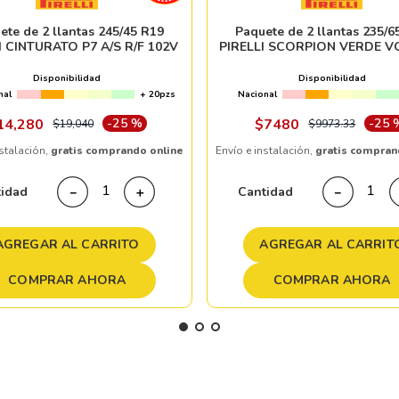
ete de 2 llantas 245/45 R19
Paquete de 2 llantas 235/6
I CINTURATO P7 A/S R/F 102V
PIRELLI SCORPION VERDE V
Disponibilidad
Disponibilidad
nal
+ 20pzs
Nacional
14
,
280
-
25 %
$
7480
-
25 
$
19
,
040
$
9973
.
33
nstalación,
gratis comprando online
Envío e instalación,
gratis compran
tidad
Cantidad
－
＋
－
AGREGAR AL CARRITO
AGREGAR AL CARRIT
COMPRAR AHORA
COMPRAR AHORA