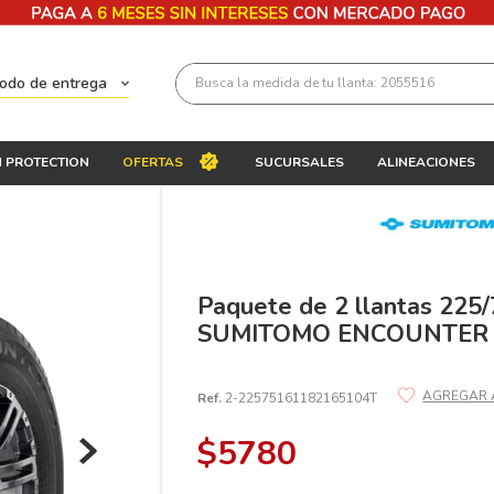
Busca la medida de tu llanta: 2055516
todo de entrega
Términos más buscados
 PROTECTION
OFERTAS
SUCURSALES
ALINEACIONES
1
.
llantas 205 55 16
2
.
235
3
.
225
4
.
215
Paquete de 2 llantas 225
SUMITOMO ENCOUNTER 
5
.
205
6
.
185
Ref.
2-22575161182165104T
7
.
195 65 15
$
5780
8
.
195
9
.
265