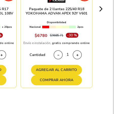
Nacion
5 R17
Paquete de 2 llantas 225/40 R18
OL 108V
YOKOHAMA ADVAN APEX 92Y V601
Disponibilidad
+ 20pzs
Nacional
2pzs
Envío e in
%
$
6780
-
30 %
$
9685
.
71
do online
Envío e instalación,
gratis comprando online
Cant
Cantidad
＋
－
＋
A
O
AGREGAR AL CARRITO
COMPRAR AHORA