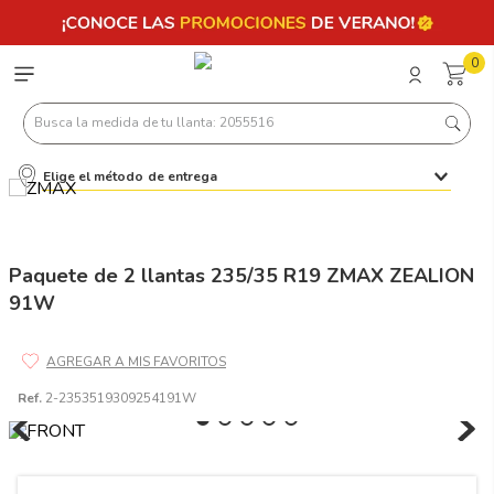
0
Busca la medida de tu llanta: 2055516
Elige el método de entrega
Términos más buscados
1
.
llantas 205 55 16
2
.
235
Paquete de 2 llantas 235/35 R19 ZMAX ZEALION
91W
3
.
225
4
.
215
5
.
185
Ref.
2-2353519309254191W
6
.
205
7
.
245