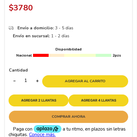
8
.
195 65 15
$
3780
9
.
195
10
265
.
Envío a domicilio:
3 - 5 días
Envío en sucursal:
1 - 2 días
Disponibilidad
Nacional
2pzs
Cantidad
－
＋
AGREGAR AL CARRITO
AGREGAR 2 LLANTAS
AGREGAR 4 LLANTAS
COMPRAR AHORA