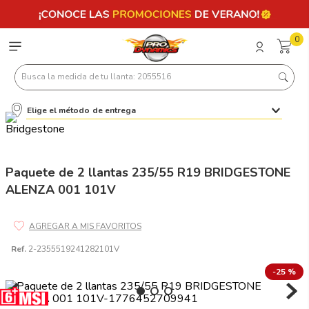
0
Busca la medida de tu llanta: 2055516
Elige el método de entrega
Términos más buscados
1
.
llantas 205 55 16
2
.
235
Paquete de 2 llantas 235/55 R19 BRIDGESTONE
ALENZA 001 101V
3
.
225
4
.
215
5
.
205
Ref.
2-2355519241282101V
6
.
185
-
25 %
7
.
245