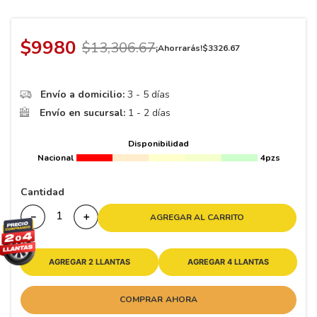
8
.
195 65 15
9
.
195
$
9980
$
13
,
306
.
67
¡Ahorrarás!
$
3326
.
67
10
265
.
Envío a domicilio:
3 - 5 días
Envío en sucursal:
1 - 2 días
Disponibilidad
Nacional
4pzs
Cantidad
－
＋
AGREGAR AL CARRITO
AGREGAR 2 LLANTAS
AGREGAR 4 LLANTAS
COMPRAR AHORA