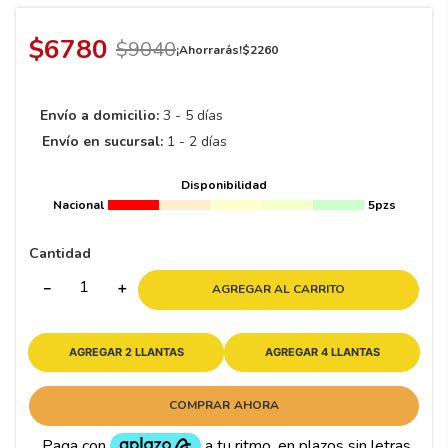
8
.
195 65 15
9
.
195
$
6780
$
9040
¡Ahorrarás!
$
2260
10
265
.
Envío a domicilio:
3 - 5 días
Envío en sucursal:
1 - 2 días
Disponibilidad
Nacional
5pzs
Cantidad
－
＋
AGREGAR AL CARRITO
AGREGAR 2 LLANTAS
AGREGAR 4 LLANTAS
COMPRAR AHORA