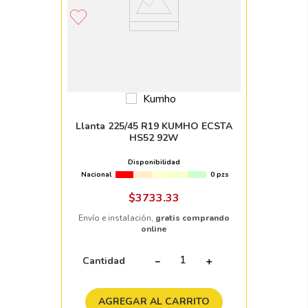
Llanta 225/45 R19 KUMHO ECSTA
HS52 92W
Disponibilidad
Nacional
0 pzs
$
3733
.
33
Envío e instalación,
gratis comprando
online
Cantidad
－
＋
AGREGAR AL CARRITO