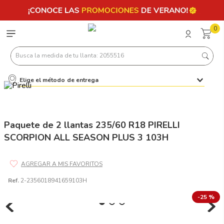
0
Busca la medida de tu llanta: 2055516
Elige el método de entrega
Términos más buscados
1
.
llantas 205 55 16
2
.
225
Paquete de 2 llantas 235/60 R18 PIRELLI
SCORPION ALL SEASON PLUS 3 103H
3
.
235
4
.
215
5
.
185
Ref.
2-2356018941659103H
6
.
205
-
25 %
7
.
245