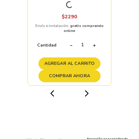
Llanta 245/45 R19 ZMAX ZEALION
102W
Disponibilidad
Nacional
0 pzs
$
2290
Envío e instalación,
gratis comprando
online
Cantidad
－
＋
AGREGAR AL CARRITO
COMPRAR AHORA