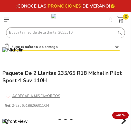
0
Busca la medida de tu llanta: 2055516
Elige el método de entrega
Términos más buscados
1
.
llantas 205 55 16
2
.
235
Paquete De 2 Llantas 235/65 R18 Michelin Pilot
Sport 4 Suv 110H
3
.
225
4
.
215
5
.
185
Ref.
2-235651882669110H
6
.
205
-
40 %
7
.
245