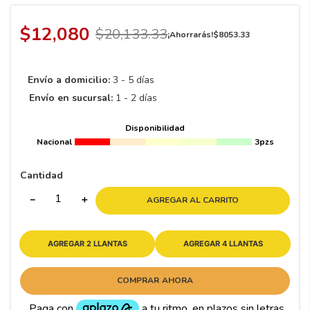
8
.
195 65 15
9
.
195
$
12
,
080
$
20
,
133
.
33
¡Ahorrarás!
$
8053
.
33
10
175
.
Envío a domicilio:
3 - 5 días
Envío en sucursal:
1 - 2 días
Disponibilidad
Nacional
3pzs
Cantidad
－
＋
AGREGAR AL CARRITO
AGREGAR 2 LLANTAS
AGREGAR 4 LLANTAS
COMPRAR AHORA