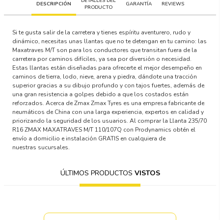
DETALLES DEL
DESCRIPCIÓN
GARANTÍA
REVIEWS
PRODUCTO
Si te gusta salir de la carretera y tienes espíritu aventurero, rudo y
dinámico, necesitas unas llantas que no te detengan en tu camino: las
Maxatraves M/T son para los conductores que transitan fuera de la
carretera por caminos difíciles, ya sea por diversión o necesidad.
Estas llantas están diseñadas para ofrecerte el mejor desempeño en
caminos de tierra, lodo, nieve, arena y piedra, dándote una tracción
superior gracias a su dibujo profundo y con tajos fuertes, además de
una gran resistencia a golpes debido a que los costados están
reforzados. Acerca de Zmax Zmax Tyres es una empresa fabricante de
neumáticos de China con una larga experiencia, expertos en calidad y
priorizando la seguridad de los usuarios. Al comprar la Llanta 235/70
R16 ZMAX MAXATRAVES M/T 110/107Q con Prodynamics obtén el
envío a domicilio e instalación GRATIS en cualquiera de
nuestras sucursales.
ÚLTIMOS PRODUCTOS
VISTOS