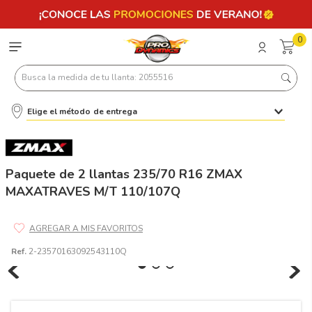
0
Busca la medida de tu llanta: 2055516
Elige el método de entrega
Términos más buscados
1
.
llantas 205 55 16
2
.
235
Paquete de 2 llantas 235/70 R16 ZMAX
MAXATRAVES M/T 110/107Q
3
.
225
4
.
215
5
.
185
Ref.
2-23570163092543110Q
6
.
205
7
.
245