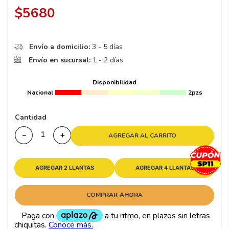
8
.
195 65 15
$
5680
9
.
195
10
265
.
Envío a domicilio:
3 - 5 días
Envío en sucursal:
1 - 2 días
Disponibilidad
Nacional
2pzs
Cantidad
－
＋
AGREGAR AL CARRITO
AGREGAR 2 LLANTAS
AGREGAR 4 LLANTAS
COMPRAR AHORA