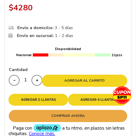
8
.
195
$
4280
9
.
265
10
175
.
Envío a domicilio:
3 - 5 días
Envío en sucursal:
1 - 2 días
Disponibilidad
Nacional
11pzs
Cantidad
－
＋
AGREGAR AL CARRITO
AGREGAR 2 LLANTAS
AGREGAR 4 LLANTAS
COMPRAR AHORA