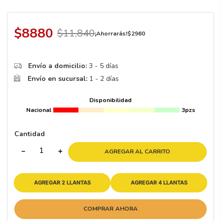
8
.
195 65 15
9
.
195
$
8880
$
11
,
840
¡Ahorrarás!
$
2960
10
175
.
Envío a domicilio:
3 - 5 días
Envío en sucursal:
1 - 2 días
Disponibilidad
Nacional
3pzs
Cantidad
－
＋
AGREGAR AL CARRITO
AGREGAR 2 LLANTAS
AGREGAR 4 LLANTAS
COMPRAR AHORA