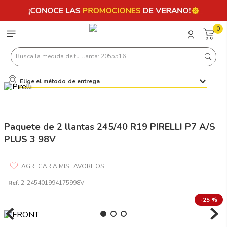
0
Busca la medida de tu llanta: 2055516
Elige el método de entrega
Términos más buscados
1
.
llantas 205 55 16
2
.
235
Paquete de 2 llantas 245/40 R19 PIRELLI P7 A/S
PLUS 3 98V
3
.
225
4
.
215
5
.
185
Ref.
2-245401994175998V
6
.
205
-
25 %
7
.
245