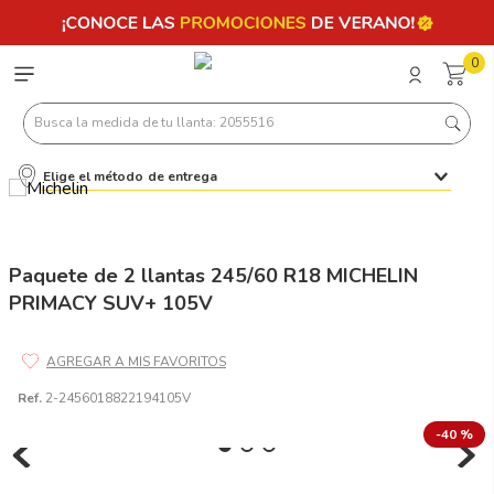
0
Busca la medida de tu llanta: 2055516
Elige el método de entrega
Términos más buscados
1
.
llantas 205 55 16
2
.
235
Paquete de 2 llantas 245/60 R18 MICHELIN
PRIMACY SUV+ 105V
3
.
225
4
.
215
5
.
185
Ref.
2-2456018822194105V
6
.
205
-
40 %
7
.
245