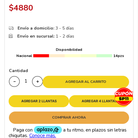
8
.
195 65 15
$
4880
9
.
195
10
265
.
Envío a domicilio:
3 - 5 días
Envío en sucursal:
1 - 2 días
Disponibilidad
Nacional
14pzs
Cantidad
－
＋
AGREGAR AL CARRITO
AGREGAR 2 LLANTAS
AGREGAR 4 LLANTAS
COMPRAR AHORA