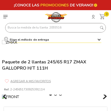
0
Busca la medida de tu llanta: 2055516
Elige el método de entrega
Términos más buscados
1
.
llantas 205 55 16
2
.
225
Paquete de 2 llantas 245/65 R17 ZMAX
GALLOPRO H/T 111H
3
.
235
4
.
215
5
.
185
Ref.
2-24565173092539111H
6
.
205
7
.
245