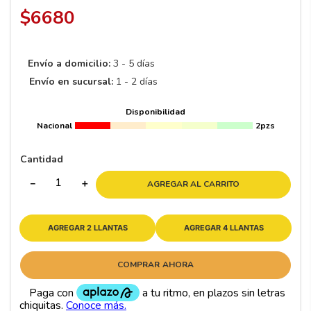
8
.
195 65 15
$
6680
9
.
195
10
265
.
Envío a domicilio:
3 - 5 días
Envío en sucursal:
1 - 2 días
Disponibilidad
Nacional
2pzs
Cantidad
－
＋
AGREGAR AL CARRITO
AGREGAR 2 LLANTAS
AGREGAR 4 LLANTAS
COMPRAR AHORA