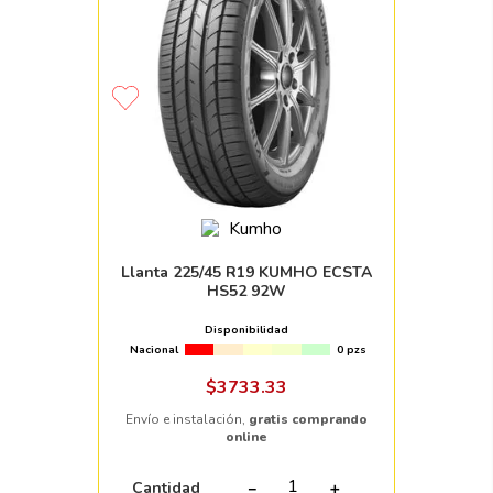
Llanta 225/45 R19 KUMHO ECSTA
HS52 92W
Disponibilidad
Nacional
0 pzs
$
3733
.
33
Envío e instalación,
gratis comprando
online
Cantidad
－
＋