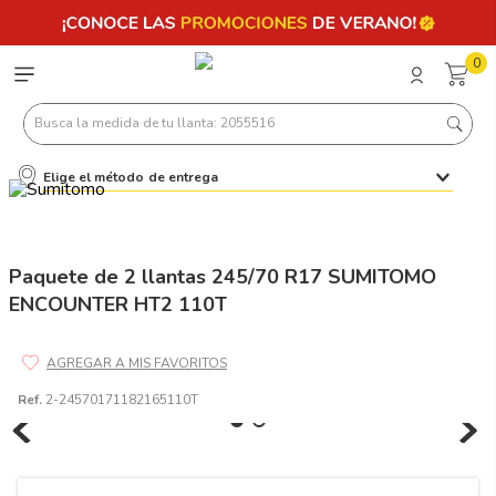
0
Busca la medida de tu llanta: 2055516
Elige el método de entrega
Términos más buscados
1
.
llantas 205 55 16
2
.
235
Paquete de 2 llantas 245/70 R17 SUMITOMO
ENCOUNTER HT2 110T
3
.
225
4
.
215
5
.
205
Ref.
2-24570171182165110T
6
.
185
7
.
245