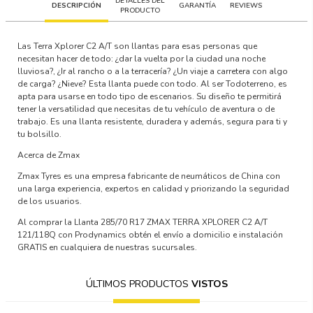
DETALLES DEL
DESCRIPCIÓN
GARANTÍA
REVIEWS
PRODUCTO
Las Terra Xplorer C2 A/T son llantas para esas personas que
necesitan hacer de todo: ¿dar la vuelta por la ciudad una noche
lluviosa?, ¿Ir al rancho o a la terracería? ¿Un viaje a carretera con algo
de carga? ¿Nieve? Esta llanta puede con todo. Al ser Todoterreno, es
apta para usarse en todo tipo de escenarios. Su diseño te permitirá
tener la versatilidad que necesitas de tu vehículo de aventura o de
trabajo. Es una llanta resistente, duradera y además, segura para ti y
tu bolsillo.
Acerca de Zmax
Zmax Tyres es una empresa fabricante de neumáticos de China con
una larga experiencia, expertos en calidad y priorizando la seguridad
de los usuarios.
Al comprar la Llanta 285/70 R17 ZMAX TERRA XPLORER C2 A/T
121/118Q con Prodynamics obtén el envío a domicilio e instalación
GRATIS en cualquiera de nuestras sucursales.
ÚLTIMOS PRODUCTOS
VISTOS