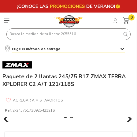
0
Busca la medida de tu llanta: 2055516
Elige el método de entrega
Términos más buscados
1
.
llantas 205 55 16
2
.
235
Paquete de 2 llantas 245/75 R17 ZMAX TERRA
XPLORER C2 A/T 121/118S
3
.
225
4
.
215
5
.
205
Ref.
2-24575173092542121S
6
.
185
7
.
195 65 15