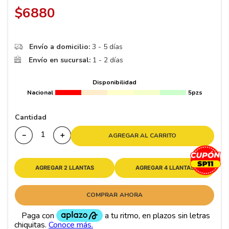
8
.
195
$
6880
9
.
265
10
175
.
Envío a domicilio:
3 - 5 días
Envío en sucursal:
1 - 2 días
Disponibilidad
Nacional
5pzs
Cantidad
－
＋
AGREGAR AL CARRITO
AGREGAR 2 LLANTAS
AGREGAR 4 LLANTAS
COMPRAR AHORA