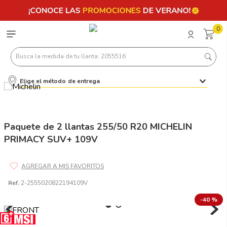
0
Busca la medida de tu llanta: 2055516
Elige el método de entrega
Términos más buscados
1
.
llantas 205 55 16
2
.
225
Paquete de 2 llantas 255/50 R20 MICHELIN
PRIMACY SUV+ 109V
3
.
235
4
.
215
5
.
185
Ref.
2-2555020822194109V
6
.
205
-
40 %
7
.
245