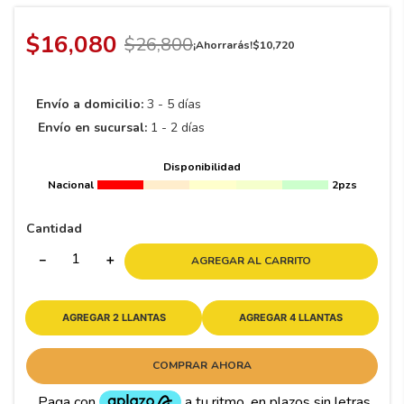
8
.
195 65 15
9
.
195
$
16
,
080
$
26
,
800
¡Ahorrarás!
$
10
,
720
10
265
.
Envío a domicilio:
3 - 5 días
Envío en sucursal:
1 - 2 días
Disponibilidad
Nacional
2pzs
Cantidad
－
＋
AGREGAR AL CARRITO
AGREGAR 2 LLANTAS
AGREGAR 4 LLANTAS
COMPRAR AHORA