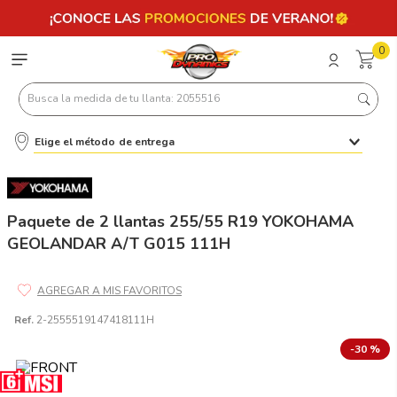
0
Busca la medida de tu llanta: 2055516
Elige el método de entrega
Términos más buscados
1
.
llantas 205 55 16
2
.
235
Paquete de 2 llantas 255/55 R19 YOKOHAMA
GEOLANDAR A/T G015 111H
3
.
225
4
.
215
5
.
185
Ref.
2-2555519147418111H
6
.
205
-
30 %
7
.
245