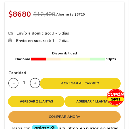
8
.
195 65 15
9
.
195
$
8680
$
12
,
400
¡Ahorrarás!
$
3720
10
265
.
Envío a domicilio:
3 - 5 días
Envío en sucursal:
1 - 2 días
Disponibilidad
Nacional
13pzs
Cantidad
－
＋
AGREGAR AL CARRITO
AGREGAR 2 LLANTAS
AGREGAR 4 LLANTAS
COMPRAR AHORA