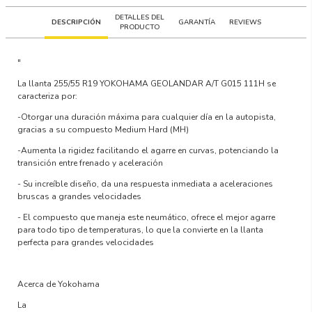
DETALLES DEL
DESCRIPCIÓN
GARANTÍA
REVIEWS
PRODUCTO
"
La llanta
255/55 R19 YOKOHAMA GEOLANDAR A/T G015 111H
se
caracteriza por:
-Otorgar una duración máxima para cualquier día en la autopista,
gracias a su compuesto Medium Hard (MH)
-Aumenta la rigidez facilitando el agarre en curvas, potenciando la
transición entre frenado y aceleración
- Su increíble diseño, da una respuesta inmediata a aceleraciones
bruscas a grandes velocidades
- El compuesto que maneja este neumático, ofrece el mejor agarre
para todo tipo de temperaturas, lo que la convierte en la llanta
perfecta para grandes velocidades
Acerca de Yokohama
La