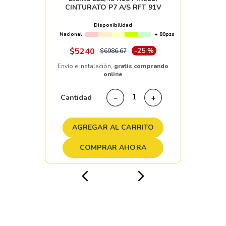
CINTURATO P7 A/S RFT 91V
Disponibilidad
Nacional
+ 80pzs
$
5240
-
25 %
$
6986
.
67
Envío e instalación,
gratis comprando
online
Cantidad
－
＋
AGREGAR AL CARRITO
COMPRAR AHORA