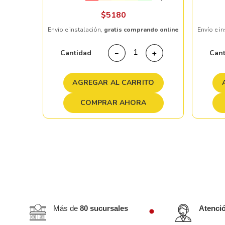
ndo online
$
5180
Envío e instalación,
gratis comprando online
Envío e i
＋
Cantidad
Can
－
＋
TO
AGREGAR AL CARRITO
COMPRAR AHORA
Más de
80 sucursales
Atenci