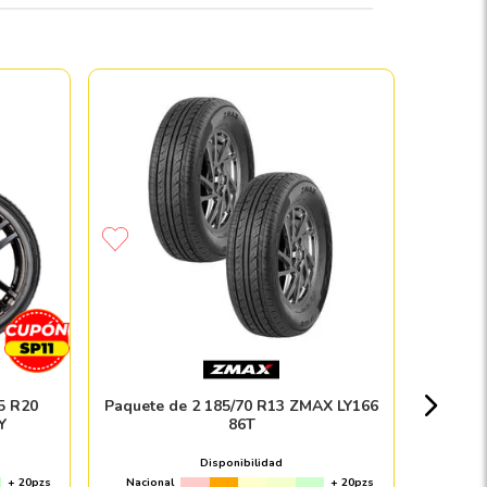
Llant
Nacion
5 R20
Paquete de 2 185/70 R13 ZMAX LY166
Y
86T
Disponibilidad
+ 20pzs
Nacional
+ 20pzs