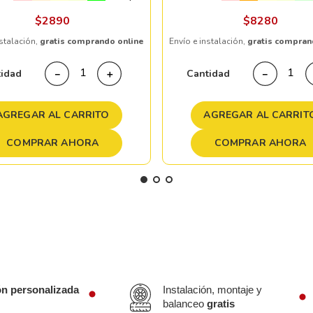
$
2890
$
8280
nstalación,
gratis comprando online
Envío e instalación,
gratis compran
tidad
Cantidad
－
＋
－
AGREGAR AL CARRITO
AGREGAR AL CARRIT
COMPRAR AHORA
COMPRAR AHORA
ón personalizada
Instalación, montaje y
balanceo
gratis