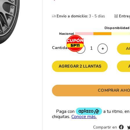
10
265
.
Envío a domicilio:
3 - 5 días
Entre
Disponibilidad
Nacional
Cantidad
－
＋
A
AGREGAR 2 LLANTAS
COMPRAR AH
Compartir en