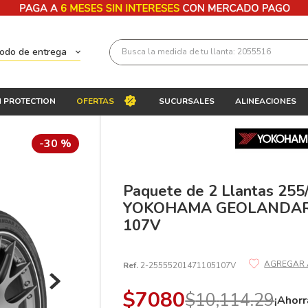
Busca la medida de tu llanta: 2055516
todo de entrega
Términos más buscados
 PROTECTION
OFERTAS
SUCURSALES
ALINEACIONES
1
.
llantas 205 55 16
2
.
235
-
30 %
3
.
225
4
.
215
Paquete de 2 Llantas 255
YOKOHAMA GEOLANDAR
5
.
185
107V
6
.
205
7
.
245
Ref.
2-25555201471105107V
8
.
195 65 15
$
7080
$
10
,
114
.
29
¡Ahorr
9
.
195