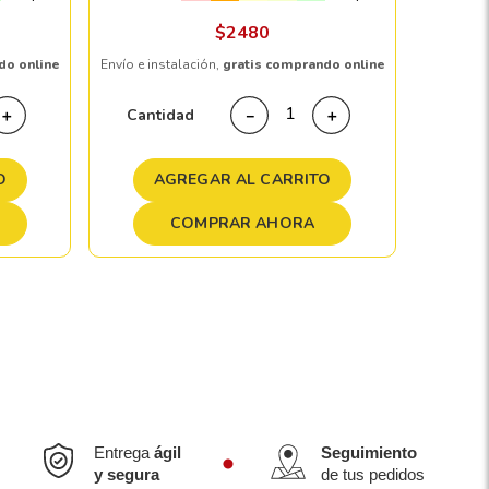
Envío e in
$
2480
do online
Envío e instalación,
gratis comprando online
Cant
Cantidad
＋
－
＋
A
O
AGREGAR AL CARRITO
COMPRAR AHORA
Entrega
ágil
Seguimiento
y segura
de tus pedidos