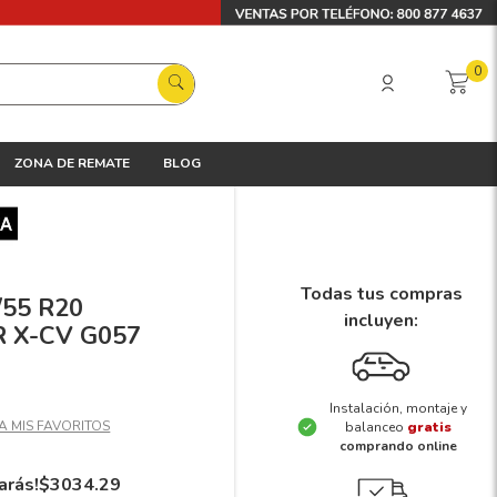
0
ZONA DE REMATE
BLOG
Todas tus compras
/55 R20
incluyen:
 X-CV G057
Instalación, montaje y
balanceo
gratis
comprando online
arás!
$
3034
.
29