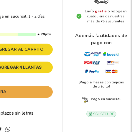
Envío
gratis
o recoge en
ga en sucursal:
1 - 2 días
cualquiera de nuestras
más de
75 sucursales
+ 20pzs
Además facilidades de
pago con
GREGAR AL CARRITO
AGREGAR 4 LLANTAS
¡Pago a meses
con tarjetas
de crédito!
ORA
Pago en sucursal