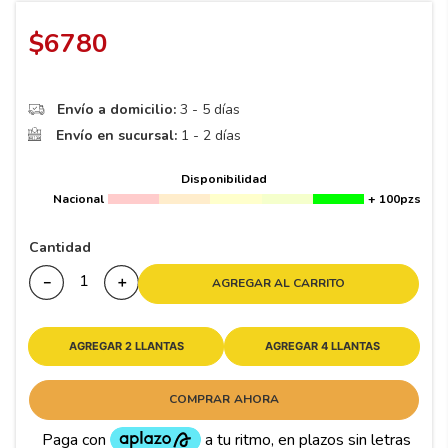
8
.
195 65 15
$
6780
9
.
195
10
265
.
Envío a domicilio:
3 - 5 días
Envío en sucursal:
1 - 2 días
Disponibilidad
Nacional
+ 100pzs
Cantidad
－
＋
AGREGAR AL CARRITO
AGREGAR 2 LLANTAS
AGREGAR 4 LLANTAS
COMPRAR AHORA