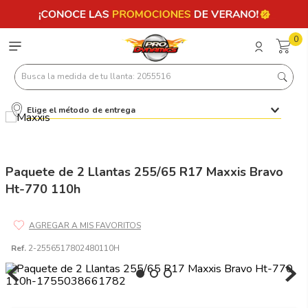
0
Busca la medida de tu llanta: 2055516
Elige el método de entrega
Términos más buscados
1
.
llantas 205 55 16
2
.
225
Paquete de 2 Llantas 255/65 R17 Maxxis Bravo
Ht-770 110h
3
.
235
4
.
215
5
.
185
Ref.
2-2556517802480110H
6
.
205
7
.
245