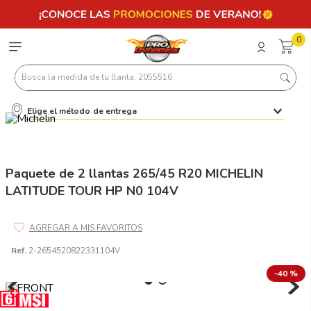
0
Busca la medida de tu llanta: 2055516
Elige el método de entrega
Términos más buscados
1
.
llantas 205 55 16
2
.
235
Paquete de 2 llantas 265/45 R20 MICHELIN
LATITUDE TOUR HP N0 104V
3
.
225
4
.
215
5
.
205
Ref.
2-2654520822331104V
6
.
185
-
40 %
7
.
245