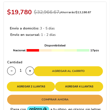
8
.
195 65 15
9
.
195
$
19
,
780
$
32
,
966
.
67
¡Ahorrarás!
$
13
,
186
.
67
10
265
.
Envío a domicilio:
3 - 5 días
Envío en sucursal:
1 - 2 días
Disponibilidad
Nacional
17pzs
Cantidad
－
＋
AGREGAR AL CARRITO
AGREGAR 2 LLANTAS
AGREGAR 4 LLANTAS
COMPRAR AHORA