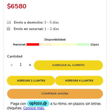
8
.
195 65 15
$
6580
9
.
195
10
265
.
Envío a domicilio:
3 - 5 días
Envío en sucursal:
1 - 2 días
Disponibilidad
Nacional
11pzs
Cantidad
－
＋
AGREGAR AL CARRITO
AGREGAR 2 LLANTAS
AGREGAR 4 LLANTAS
COMPRAR AHORA