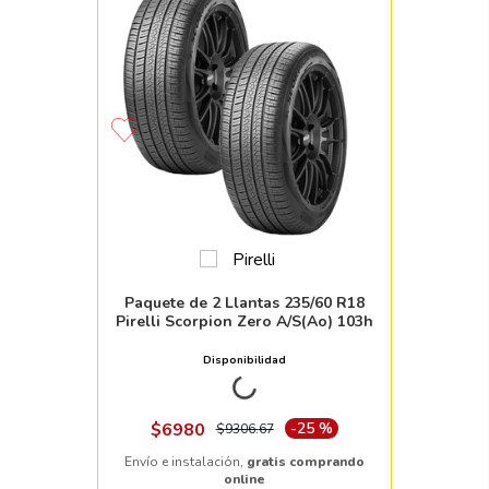
Paquete de 2 Llantas 235/60 R18
Pirelli Scorpion Zero A/S(Ao) 103h
Disponibilidad
Nacional
17pzs
$
6980
-
25 %
$
9306
.
67
Envío e instalación,
gratis comprando
online